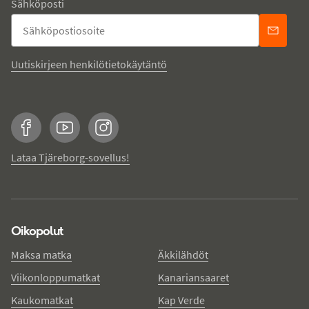
Sähköposti
Uutiskirjeen henkilötietokäytäntö
Facebook
YouTube
Instagram
Lataa Tjäreborg-sovellus!
Oikopolut
Maksa matka
Äkkilähdöt
Viikonloppumatkat
Kanariansaaret
Kaukomatkat
Kap Verde