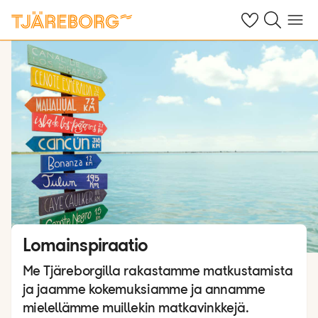
Omat suosikkiho
Haku tjäreborg
Valikko
Lomainspiraatio
Me Tjäreborgilla rakastamme matkustamista
ja jaamme kokemuksiamme ja annamme
mielellämme muillekin matkavinkkejä.