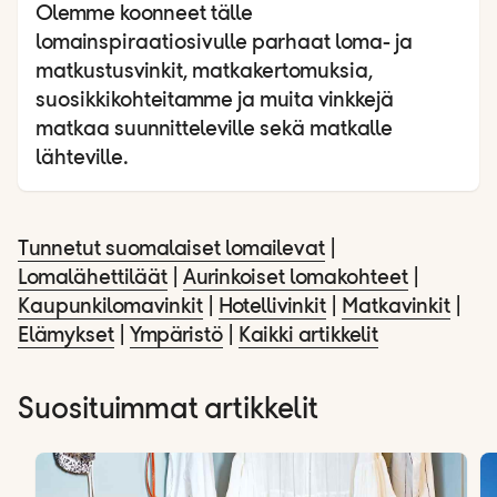
Olemme koonneet tälle
lomainspiraatiosivulle parhaat loma- ja
matkustusvinkit, matkakertomuksia,
suosikkikohteitamme ja muita vinkkejä
matkaa suunnitteleville sekä matkalle
lähteville.
Tunnetut suomalaiset lomailevat
|
Lomalähettiläät
|
Aurinkoiset lomakohteet
|
Kaupunkilomavinkit
|
Hotellivinkit
|
Matkavinkit
|
Elämykset
|
Ympäristö
|
Kaikki artikkelit
Suosituimmat artikkelit