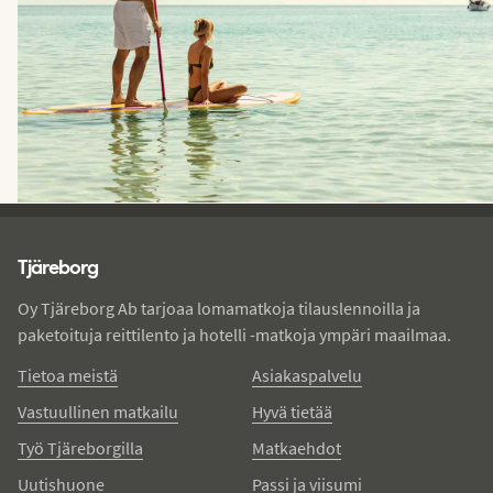
Tjareborg - alatunniste
Tjäreborg
Oy Tjäreborg Ab tarjoaa lomamatkoja tilauslennoilla ja
paketoituja reittilento ja hotelli -matkoja ympäri maailmaa.
Tietoa meistä
Asiakaspalvelu
Vastuullinen matkailu
Hyvä tietää
Työ Tjäreborgilla
Matkaehdot
Uutishuone
Passi ja viisumi