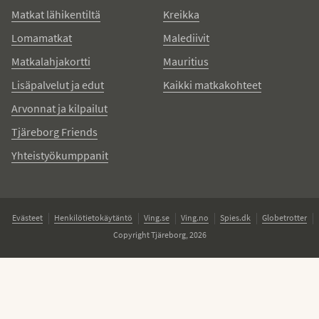
Matkat lähikentiltä
Kreikka
Lomamatkat
Malediivit
Matkalahjakortti
Mauritius
Lisäpalvelut ja edut
Kaikki matkakohteet
Arvonnat ja kilpailut
Tjäreborg Friends
Yhteistyökumppanit
Evästeet
Henkilötietokäytäntö
Ving.se
Ving.no
Spies.dk
Globetrotter
Copyright Tjäreborg, 2026