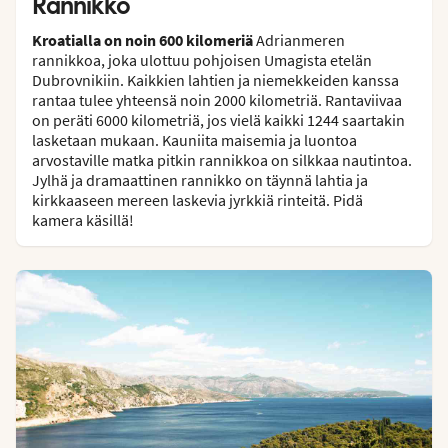
Rannikko
Kroatialla on noin 600 kilomeriä
Adrianmeren
rannikkoa, joka ulottuu pohjoisen Umagista etelän
Dubrovnikiin. Kaikkien lahtien ja niemekkeiden kanssa
rantaa tulee yhteensä noin 2000 kilometriä. Rantaviivaa
on peräti 6000 kilometriä, jos vielä kaikki 1244 saartakin
lasketaan mukaan. Kauniita maisemia ja luontoa
arvostaville matka pitkin rannikkoa on silkkaa nautintoa.
Jylhä ja dramaattinen rannikko on täynnä lahtia ja
kirkkaaseen mereen laskevia jyrkkiä rinteitä. Pidä
kamera käsillä!