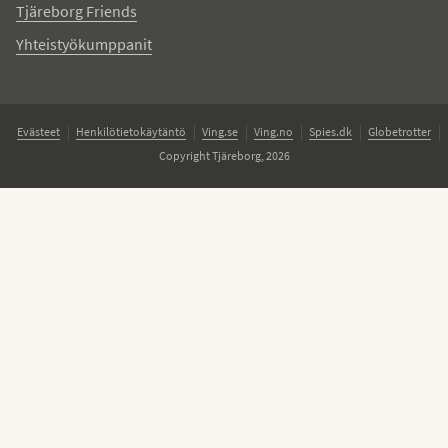
Tjäreborg Friends
Yhteistyökumppanit
Evästeet
Henkilötietokäytäntö
Ving.se
Ving.no
Spies.dk
Globetrotter
Copyright Tjäreborg, 2026