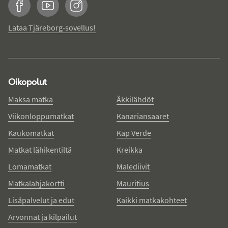
Facebook
YouTube
Instagram
Lataa Tjäreborg-sovellus!
Oikopolut
Maksa matka
Äkkilähdöt
Viikonloppumatkat
Kanariansaaret
Kaukomatkat
Kap Verde
Matkat lähikentiltä
Kreikka
Lomamatkat
Malediivit
Matkalahjakortti
Mauritius
Lisäpalvelut ja edut
Kaikki matkakohteet
Arvonnat ja kilpailut