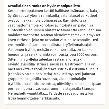
Kroatialainen ruoka on hyvin monipuolista
.
Keskieurooppalainen keittiö hallitsee sisämaassa, kala ja
äyriäiset ovat yleisiä rannikoilla ja italialaiset vaikutteet
ovat voimakkaimpia pohjoisessa. Ravintoloita ja
vaatimattomampia konoba-ravintoloita on paljon, ja
suhteellisen edullinen hintataso takaa että rahoilleen saa
mainiota vastinetta. Matkan hienoimmat makuelämykset
koen Istriassa, joka on Kroatian vastine Toscanalle. Heti
ensimmäisenä aamuna osallistun tryffelinmaistajaisiin.
Valkoinen tryffeli, metsän valkoinen kulta, on kaikkein
hienointa, ja sen kilohinta voi nousta jopa 5000 euroon.
Sittemmin tryffeliä tuleekin vastaan monellakin
ravintolavisiitillä Istrian sisäosissa. Gastronomialla on
näet merkittävä rooli vihreäksi Istriaksi kutsulla alueella
(rannikko on sininen Istria). Makuelämykseni jatkuvat
grappamaistajaisilla Buztsissa, viiden ruokalajin
tryffelilounaalla Motuvunissa, oliiviöljyn maistelulla Ipsan
perheen luona Livadessa, viininmaistajaisilla Stancija
Meneghetti -viinitilalla.... Taidatte saada juonesta kiinni.
Istria hemmottelee herkkusuita.