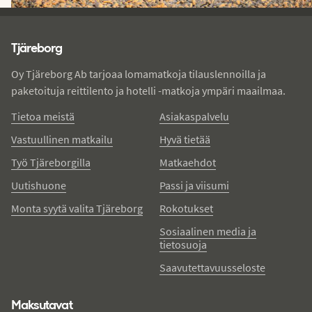
Tjareborg - alatunniste
Tjäreborg
Oy Tjäreborg Ab tarjoaa lomamatkoja tilauslennoilla ja
paketoituja reittilento ja hotelli -matkoja ympäri maailmaa.
Tietoa meistä
Asiakaspalvelu
Vastuullinen matkailu
Hyvä tietää
Työ Tjäreborgilla
Matkaehdot
Uutishuone
Passi ja viisumi
Monta syytä valita Tjäreborg
Rokotukset
Sosiaalinen media ja
tietosuoja
Saavutettavuusseloste
Maksutavat