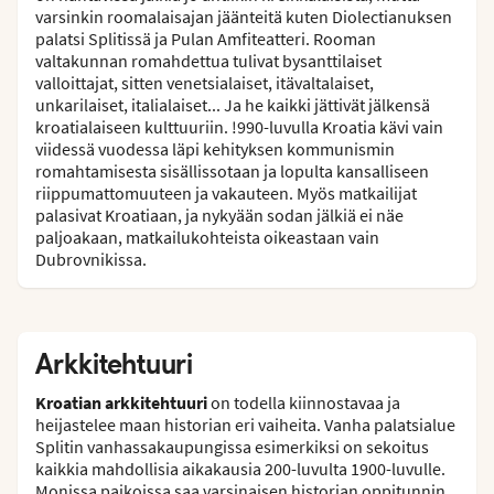
varsinkin roomalaisajan jäänteitä kuten Diolectianuksen
palatsi Splitissä ja Pulan Amfiteatteri. Rooman
valtakunnan romahdettua tulivat bysanttilaiset
valloittajat, sitten venetsialaiset, itävaltalaiset,
unkarilaiset, italialaiset... Ja he kaikki jättivät jälkensä
kroatialaiseen kulttuuriin. !990-luvulla Kroatia kävi vain
viidessä vuodessa läpi kehityksen kommunismin
romahtamisesta sisällissotaan ja lopulta kansalliseen
riippumattomuuteen ja vakauteen. Myös matkailijat
palasivat Kroatiaan, ja nykyään sodan jälkiä ei näe
paljoakaan, matkailukohteista oikeastaan vain
Dubrovnikissa.
Arkkitehtuuri
Kroatian arkkitehtuuri
on todella kiinnostavaa ja
heijastelee maan historian eri vaiheita. Vanha palatsialue
Splitin vanhassakaupungissa esimerkiksi on sekoitus
kaikkia mahdollisia aikakausia 200-luvulta 1900-luvulle.
Monissa paikoissa saa varsinaisen historian oppitunnin