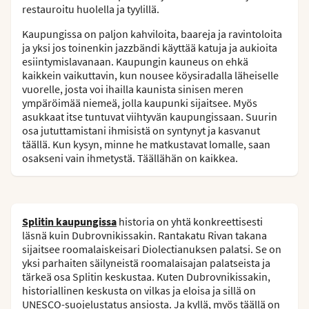
restauroitu huolella ja tyylillä.
Kaupungissa on paljon kahviloita, baareja ja ravintoloita
ja yksi jos toinenkin jazzbändi käyttää katuja ja aukioita
esiintymislavanaan. Kaupungin kauneus on ehkä
kaikkein vaikuttavin, kun nousee köysiradalla läheiselle
vuorelle, josta voi ihailla kaunista sinisen meren
ympäröimää niemeä, jolla kaupunki sijaitsee. Myös
asukkaat itse tuntuvat viihtyvän kaupungissaan. Suurin
osa jututtamistani ihmisistä on syntynyt ja kasvanut
täällä. Kun kysyn, minne he matkustavat lomalle, saan
osakseni vain ihmetystä. Täällähän on kaikkea.
Splitin kaupungissa
historia on yhtä konkreettisesti
läsnä kuin Dubrovnikissakin. Rantakatu Rivan takana
sijaitsee roomalaiskeisari Diolectianuksen palatsi. Se on
yksi parhaiten säilyneistä roomalaisajan palatseista ja
tärkeä osa Splitin keskustaa. Kuten Dubrovnikissakin,
historiallinen keskusta on vilkas ja eloisa ja sillä on
UNESCO-suojelustatus ansiosta. Ja kyllä, myös täällä on