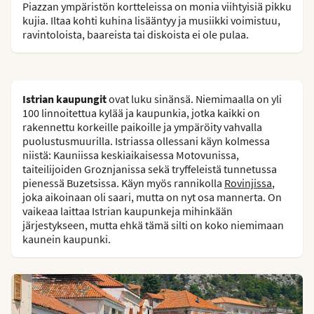
Piazzan ympäristön kortteleissa on monia viihtyisiä pikku
kujia. Iltaa kohti kuhina lisääntyy ja musiikki voimistuu,
ravintoloista, baareista tai diskoista ei ole pulaa.
Istrian kaupungit
ovat luku sinänsä. Niemimaalla on yli
100 linnoitettua kylää ja kaupunkia, jotka kaikki on
rakennettu korkeille paikoille ja ympäröity vahvalla
puolustusmuurilla. Istriassa ollessani käyn kolmessa
niistä: Kauniissa keskiaikaisessa Motovunissa,
taiteilijoiden Groznjanissa sekä tryffeleistä tunnetussa
pienessä Buzetsissa. Käyn myös rannikolla
Rovinjissa
,
joka aikoinaan oli saari, mutta on nyt osa mannerta. On
vaikeaa laittaa Istrian kaupunkeja mihinkään
järjestykseen, mutta ehkä tämä silti on koko niemimaan
kaunein kaupunki.