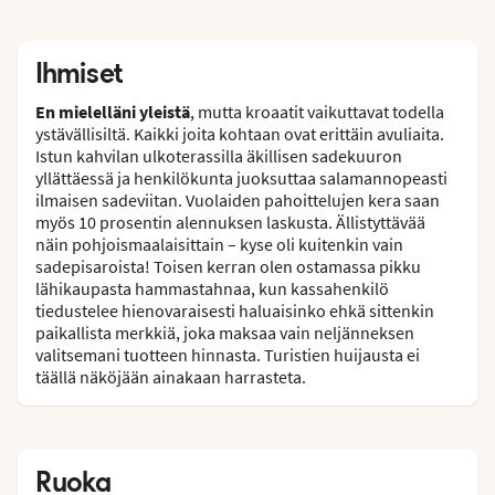
Ihmiset
En mielelläni yleistä
, mutta kroaatit vaikuttavat todella
ystävällisiltä. Kaikki joita kohtaan ovat erittäin avuliaita.
Istun kahvilan ulkoterassilla äkillisen sadekuuron
yllättäessä ja henkilökunta juoksuttaa salamannopeasti
ilmaisen sadeviitan. Vuolaiden pahoittelujen kera saan
myös 10 prosentin alennuksen laskusta. Ällistyttävää
näin pohjoismaalaisittain – kyse oli kuitenkin vain
sadepisaroista! Toisen kerran olen ostamassa pikku
lähikaupasta hammastahnaa, kun kassahenkilö
tiedustelee hienovaraisesti haluaisinko ehkä sittenkin
paikallista merkkiä, joka maksaa vain neljänneksen
valitsemani tuotteen hinnasta. Turistien huijausta ei
täällä näköjään ainakaan harrasteta.
Ruoka