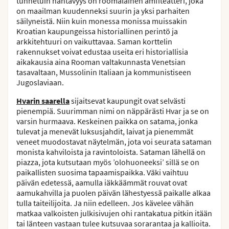
tunnetuin nähtävyys on roomalainen amfiteatteri, joka
on maailman kuudenneksi suurin ja yksi parhaiten
säilyneistä. Niin kuin monessa monissa muissakin
Kroatian kaupungeissa historiallinen perintö ja
arkkitehtuuri on vaikuttavaa. Saman korttelin
rakennukset voivat edustaa useita eri historiallisia
aikakausia aina Rooman valtakunnasta Venetsian
tasavaltaan, Mussolinin Italiaan ja kommunistiseen
Jugoslaviaan.
Hvarin saarella
sijaitsevat kaupungit ovat selvästi
pienempiä. Suurimman nimi on näppärästi Hvar ja se on
varsin hurmaava. Keskeinen paikka on satama, jonka
tulevat ja menevät luksusjahdit, laivat ja pienemmät
veneet muodostavat näytelmän, jota voi seurata sataman
monista kahviloista ja ravintoloista. Sataman lähellä on
piazza, jota kutsutaan myös ’olohuoneeksi’ sillä se on
paikallisten suosima tapaamispaikka. Väki vaihtuu
päivän edetessä, aamulla iäkkäämmät rouvat ovat
aamukahvilla ja puolen päivän lähestyessä paikalle alkaa
tulla taiteilijoita. Ja niin edelleen. Jos kävelee vähän
matkaa valkoisten julkisivujen ohi rantakatua pitkin itään
tai länteen vastaan tulee kutsuvaa sorarantaa ja kallioita.