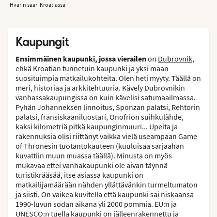
Hvarin saari Kroatiassa
Kaupungit
Ensimmäinen kaupunki, jossa vierailen
on
Dubrovnik
,
ehkä Kroatian tunnetuin kaupunki ja yksi maan
suosituimpia matkailukohteita. Olen heti myyty. Täällä on
meri, historiaa ja arkkitehtuuria. Kävely Dubrovnikin
vanhassakaupungissa on kuin kävelisi satumaailmassa.
Pyhän Johanneksen linnoitus, Sponzan palatsi, Rehtorin
palatsi, fransiskaaniluostari, Onofrion suihkulähde,
kaksi kilometriä pitkä kaupunginmuuri... Upeita ja
rakennuksia olisi riittänyt vaikka vielä useampaan Game
of Thronesin tuotantokauteen (kuuluisaa sarjaahan
kuvattiin muun muassa täällä). Minusta on myös
mukavaa ettei vanhakaupunki ole aivan täynnä
turistikrääsää, itse asiassa kaupunki on
matkailijamäärään nähden yllättävänkin turmeltumaton
ja siisti. On vaikea kuvitella että kaupunki sai niskaansa
1990-luvun sodan aikana yli 2000 pommia. EU:n ja
UNESCO:n tuella kaupunki on jälleenrakennettu ja