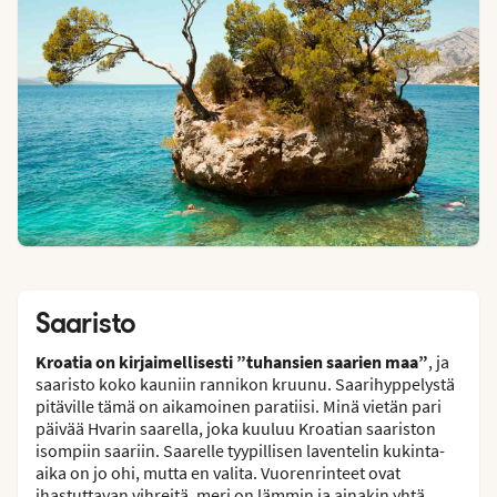
Saaristo
Kroatia on kirjaimellisesti ”tuhansien saarien maa”
, ja
saaristo koko kauniin rannikon kruunu. Saarihyppelystä
pitäville tämä on aikamoinen paratiisi. Minä vietän pari
päivää Hvarin saarella, joka kuuluu Kroatian saariston
isompiin saariin. Saarelle tyypillisen laventelin kukinta-
aika on jo ohi, mutta en valita. Vuorenrinteet ovat
ihastuttavan vihreitä, meri on lämmin ja ainakin yhtä