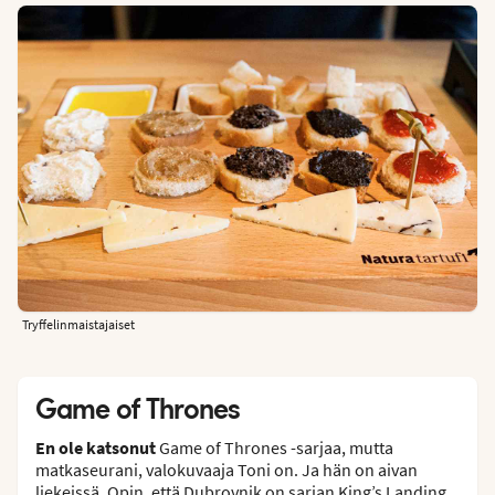
Tryffelinmaistajaiset
Game of Thrones
En ole katsonut
Game of Thrones -sarjaa, mutta
matkaseurani, valokuvaaja Toni on. Ja hän on aivan
liekeissä. Opin, että Dubrovnik on sarjan King’s Landing