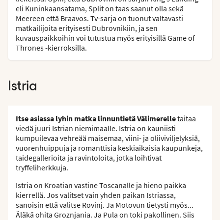
eli Kuninkaansatama, Split on taas saanut olla sekä
Meereen että Braavos. Tv-sarja on tuonut valtavasti
matkailijoita erityisesti Dubrovnikiin, ja sen
kuvauspaikkoihin voi tutustua myös erityisillä Game of
Thrones -kierroksilla.
Istria
Itse asiassa lyhin matka linnuntietä Välimerelle
taitaa
viedä juuri Istrian niemimaalle. Istria on kauniisti
kumpuilevaa vehreää maisemaa, viini- ja oliiviviljelyksiä,
vuorenhuippuja ja romanttisia keskiaikaisia kaupunkeja,
taidegallerioita ja ravintoloita, jotka loihtivat
tryffeliherkkuja.
Istria on Kroatian vastine Toscanalle ja hieno paikka
kierrellä. Jos valitset vain yhden paikan Istriassa,
sanoisin että valitse Rovinj. Ja Motovun tietysti myös...
Äläkä ohita Groznjania. Ja Pula on toki pakollinen. Siis