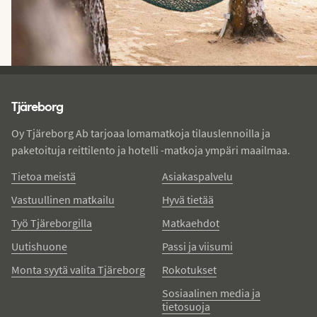
Tjareborg - alatunniste
Tjäreborg
Oy Tjäreborg Ab tarjoaa lomamatkoja tilauslennoilla ja
paketoituja reittilento ja hotelli -matkoja ympäri maailmaa.
Tietoa meistä
Asiakaspalvelu
Vastuullinen matkailu
Hyvä tietää
Työ Tjäreborgilla
Matkaehdot
Uutishuone
Passi ja viisumi
Monta syytä valita Tjäreborg
Rokotukset
Sosiaalinen media ja
tietosuoja