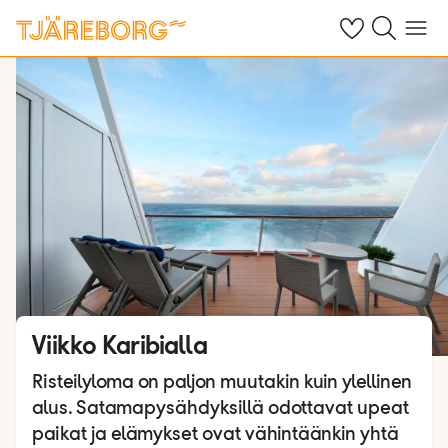
Omat suosikkiho
Haku tjäreborg
Valikko
Viikko Karibialla
Risteilyloma on paljon muutakin kuin ylellinen
alus. Satamapysähdyksillä odottavat upeat
paikat ja elämykset ovat vähintäänkin yhtä