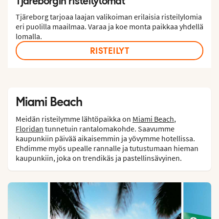
Tjäreborgin risteilylomat
Tjäreborg tarjoaa laajan valikoiman erilaisia risteilylomia
eri puolilla maailmaa. Varaa ja koe monta paikkaa yhdellä
lomalla.
RISTEILYT
Miami Beach
Meidän risteilymme lähtöpaikka on
Miami Beach
,
Floridan
tunnetuin rantalomakohde. Saavumme
kaupunkiin päivää aikaisemmin ja yövymme hotellissa.
Ehdimme myös upealle rannalle ja tutustumaan hieman
kaupunkiin, joka on trendikäs ja pastellinsävyinen.