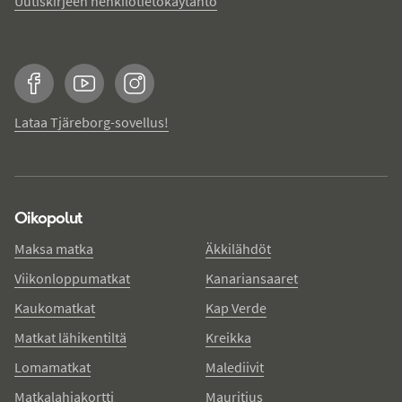
Uutiskirjeen henkilötietokäytäntö
Facebook
YouTube
Instagram
Lataa Tjäreborg-sovellus!
Oikopolut
Maksa matka
Äkkilähdöt
Viikonloppumatkat
Kanariansaaret
Kaukomatkat
Kap Verde
Matkat lähikentiltä
Kreikka
Lomamatkat
Malediivit
Matkalahjakortti
Mauritius