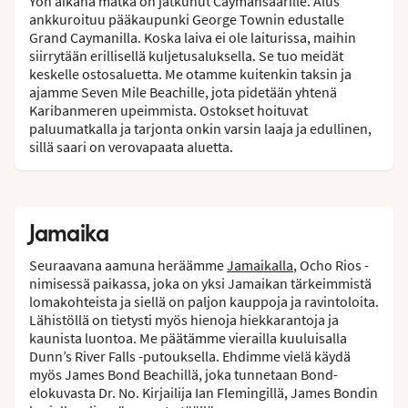
Yön aikana matka on jatkunut Caymansaarille. Alus
ankkuroituu pääkaupunki George Townin edustalle
Grand Caymanilla. Koska laiva ei ole laiturissa, maihin
siirrytään erillisellä kuljetusaluksella. Se tuo meidät
keskelle ostosaluetta. Me otamme kuitenkin taksin ja
ajamme Seven Mile Beachille, jota pidetään yhtenä
Karibanmeren upeimmista. Ostokset hoituvat
paluumatkalla ja tarjonta onkin varsin laaja ja edullinen,
sillä saari on verovapaata aluetta.
Jamaika
Seuraavana aamuna heräämme
Jamaikalla
, Ocho Rios -
nimisessä paikassa, joka on yksi Jamaikan tärkeimmistä
lomakohteista ja siellä on paljon kauppoja ja ravintoloita.
Lähistöllä on tietysti myös hienoja hiekkarantoja ja
kaunista luontoa. Me päätämme vierailla kuuluisalla
Dunn’s River Falls -putouksella. Ehdimme vielä käydä
myös James Bond Beachillä, joka tunnetaan Bond-
elokuvasta Dr. No. Kirjailija Ian Flemingillä, James Bondin