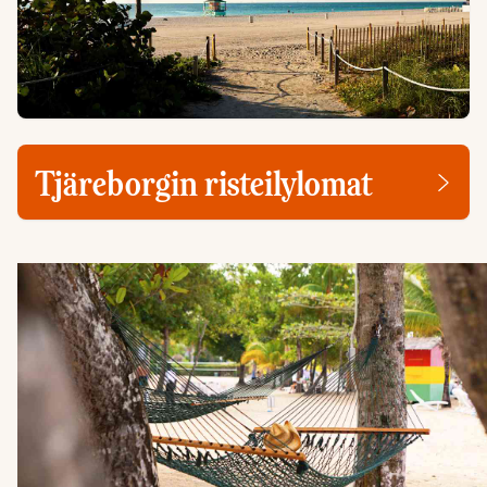
Tjäreborgin risteilylomat