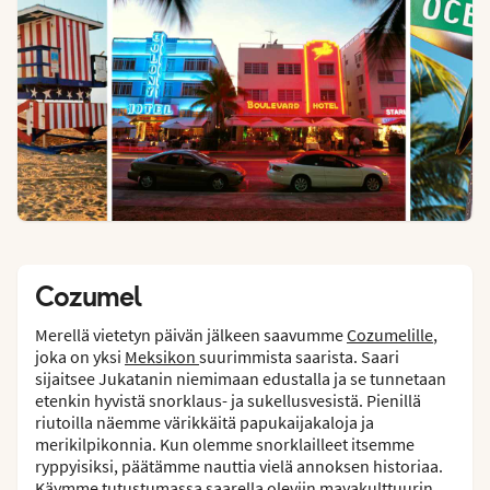
Cozumel
Merellä vietetyn päivän jälkeen saavumme
Cozumelille
,
joka on yksi
Meksikon
suurimmista saarista. Saari
sijaitsee Jukatanin niemimaan edustalla ja se tunnetaan
etenkin hyvistä snorklaus- ja sukellusvesistä. Pienillä
riutoilla näemme värikkäitä papukaijakaloja ja
merikilpikonnia. Kun olemme snorklailleet itsemme
ryppyisiksi, päätämme nauttia vielä annoksen historiaa.
Käymme tutustumassa saarella oleviin mayakulttuurin