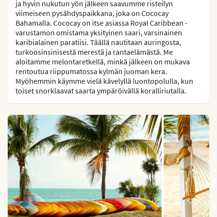
ja hyvin nukutun yön jälkeen saavumme risteilyn
viimeiseen pysähdyspaikkana, joka on Cococay
Bahamalla. Cococay on itse asiassa Royal Caribbean -
varustamon omistama yksityinen saari, varsinainen
karibialainen paratiisi. Täällä nautitaan auringosta,
turkoosinsinisestä merestä ja rantaelämästä. Me
aloitamme melontaretkellä, minkä jälkeen on mukava
rentoutua riippumatossa kylmän juoman kera.
Myöhemmin käymme vielä kävelyllä luontopolulla, kun
toiset snorklaavat saarta ympäröivällä koralliriutalla.