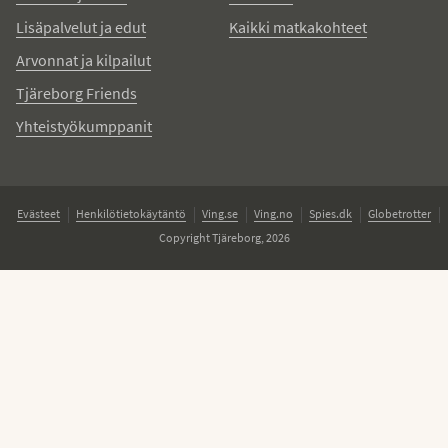
Lisäpalvelut ja edut
Kaikki matkakohteet
Arvonnat ja kilpailut
Tjäreborg Friends
Yhteistyökumppanit
Evästeet
Henkilötietokäytäntö
Ving.se
Ving.no
Spies.dk
Globetrotter
Copyright Tjäreborg, 2026