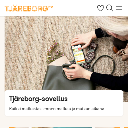
Omat suosikkiho
Haku tjäreborg
Valikko
Tjäreborg-sovellus
Kaikki matkastasi ennen matkaa ja matkan aikana.