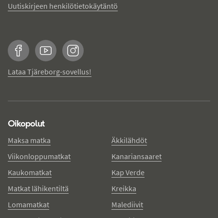
Uutiskirjeen henkilötietokäytäntö
Facebook
YouTube
Instagram
Lataa Tjäreborg-sovellus!
Oikopolut
Maksa matka
Äkkilähdöt
Viikonloppumatkat
Kanariansaaret
Kaukomatkat
Kap Verde
Matkat lähikentiltä
Kreikka
Lomamatkat
Malediivit