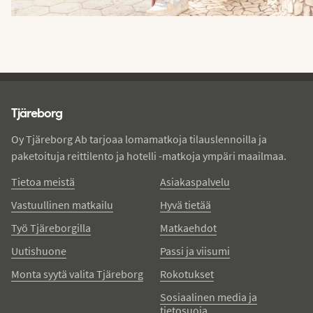
Tjareborg - alatunniste
Tjäreborg
Oy Tjäreborg Ab tarjoaa lomamatkoja tilauslennoilla ja
paketoituja reittilento ja hotelli -matkoja ympäri maailmaa.
Tietoa meistä
Asiakaspalvelu
Vastuullinen matkailu
Hyvä tietää
Työ Tjäreborgilla
Matkaehdot
Uutishuone
Passi ja viisumi
Monta syytä valita Tjäreborg
Rokotukset
Sosiaalinen media ja
tietosuoja