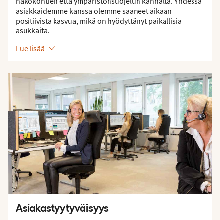
näkökohtien että ympäristönsuojelun kannalta. Yhdessä
asiakkaidemme kanssa olemme saaneet aikaan
positiivista kasvua, mikä on hyödyttänyt paikallisia
asukkaita.
Lue lisää
Asiakastyytyväisyys