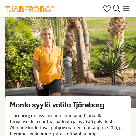
Omat suosikkiho
Haku tjäreborg
Valikko
Monta syytä valita Tjäreborg
Tjäreborg on hyvä valinta, kun haluat lomailla
turvallisesti ja nauttia laadusta ja hyvästä palvelusta.
Olemme luotettava, pohjoismainen matkanjärjestäjä, ja
teemme kaikkemme, jotta sinä saat hienoja