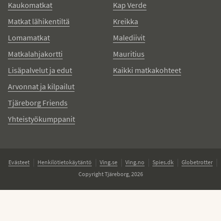
Kaukomatkat
Kap Verde
Matkat lähikentiltä
Kreikka
Lomamatkat
Malediivit
Matkalahjakortti
Mauritius
Lisäpalvelut ja edut
Kaikki matkakohteet
Arvonnat ja kilpailut
Tjäreborg Friends
Yhteistyökumppanit
Evästeet
Henkilötietokäytäntö
Ving.se
Ving.no
Spies.dk
Globetrotter
Copyright Tjäreborg, 2026