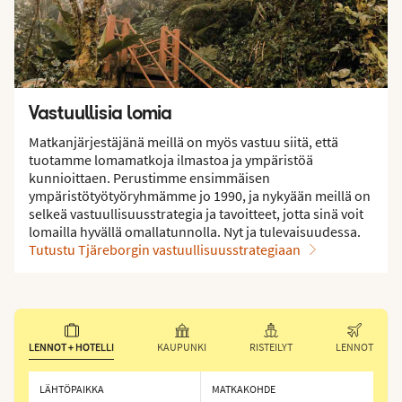
Vastuullisia lomia
Matkanjärjestäjänä meillä on myös vastuu siitä, että
tuotamme lomamatkoja ilmastoa ja ympäristöä
kunnioittaen. Perustimme ensimmäisen
ympäristötyötyöryhmämme jo 1990, ja nykyään meillä on
selkeä vastuullisuusstrategia ja tavoitteet, jotta sinä voit
lomailla hyvällä omallatunnolla. Nyt ja tulevaisuudessa.
Tutustu Tjäreborgin vastuullisuusstrategiaan
LENNOT + HOTELLI
KAUPUNKI
RISTEILYT
LENNOT
LÄHTÖPAIKKA
MATKAKOHDE