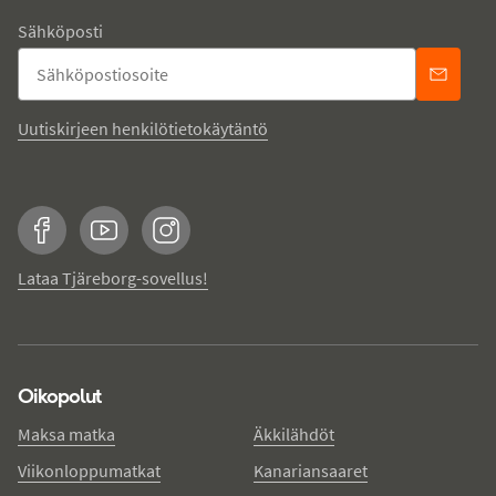
Sähköposti
Uutiskirjeen henkilötietokäytäntö
Facebook
YouTube
Instagram
Lataa Tjäreborg-sovellus!
Oikopolut
Maksa matka
Äkkilähdöt
Viikonloppumatkat
Kanariansaaret