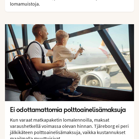
lomamuistoja.
Ei odottamattomia polttoainelisämaksuja
Kun varaat matkapaketin lomalennoilla, maksat
varaushetkellä voimassa olevan hinnan. Tjäreborg ei peri
jälkikäteen polttoainelisämaksuja, vaikka kustannukset
maailmalla muuttuisivat.