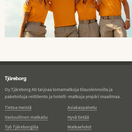
Tjareborg - alatunniste
Tjäreborg
Oy Tjäreborg Ab tarjoaa lomamatkoja tilauslennoilla ja
paketoituja reittilento ja hotelli -matkoja ympäri maailmaa.
Tietoa meistä
Asiakaspalvelu
Vastuullinen matkailu
Hyvä tietää
Työ Tjäreborgilla
Matkaehdot