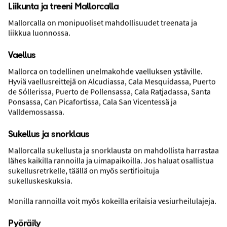
Liikunta ja treeni Mallorcalla
Mallorcalla on monipuoliset mahdollisuudet treenata ja
liikkua luonnossa.
Vaellus
Mallorca on todellinen unelmakohde vaelluksen ystäville.
Liikunta ja treeni
Hyviä vaellusreittejä on Alcudiassa, Cala Mesquidassa, Puerto
de Sóllerissa, Puerto de Pollensassa, Cala Ratjadassa, Santa
Ponsassa, Can Picafortissa, Cala San Vicentessä ja
Valldemossassa.
Sukellus ja snorklaus
Mallorcalla sukellusta ja snorklausta on mahdollista harrastaa
lähes kaikilla rannoilla ja uimapaikoilla. Jos haluat osallistua
sukellusretrkelle, täällä on myös sertifioituja
sukelluskeskuksia.
Monilla rannoilla voit myös kokeilla erilaisia vesiurheilulajeja.
Aktiviteetit ja nähtävyydet
Pyöräily