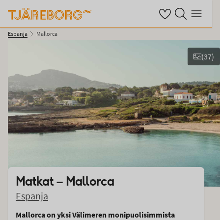
Omat suosikkihotel
Haku tjäreborg.fi
Valikko
Espanja
Mallorca
(
37
)
Kuvat ja videot
Matkat –
Mallorca
Espanja
Mallorca on yksi Välimeren monipuolisimmista