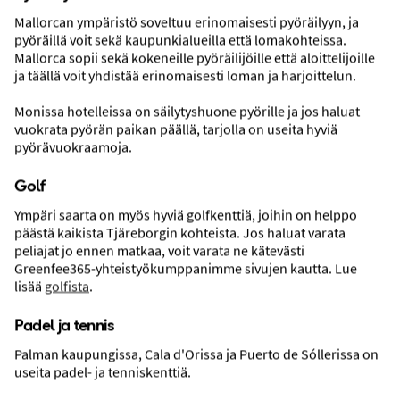
Mallorcan ympäristö soveltuu erinomaisesti pyöräilyyn, ja
pyöräillä voit sekä kaupunkialueilla että lomakohteissa.
Mallorca sopii sekä kokeneille pyöräilijöille että aloittelijoille
ja täällä voit yhdistää erinomaisesti loman ja harjoittelun.
Monissa hotelleissa on säilytyshuone pyörille ja jos haluat
vuokrata pyörän paikan päällä, tarjolla on useita hyviä
pyörävuokraamoja.
Golf
Ympäri saarta on myös hyviä golfkenttiä, joihin on helppo
Kulkuyhteydet
päästä kaikista Tjäreborgin kohteista. Jos haluat varata
peliajat jo ennen matkaa, voit varata ne kätevästi
Greenfee365-yhteistyökumppanimme sivujen kautta. Lue
lisää
golfista
.
Padel ja tennis
Palman kaupungissa, Cala d'Orissa ja Puerto de Sóllerissa on
useita padel- ja tenniskenttiä.