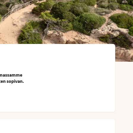
koimassamme
iten sopivan.