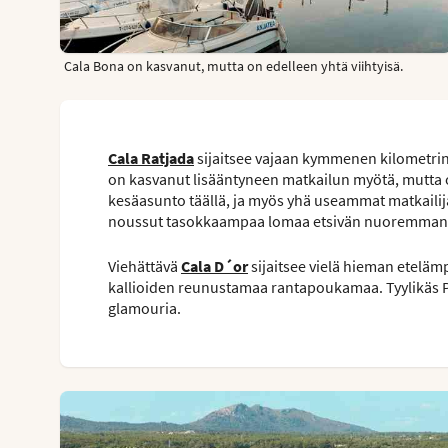
Cala Bona on kasvanut, mutta on edelleen yhtä viihtyisä.
Cala Ratjada
sijaitsee vajaan kymmenen kilometrin
on kasvanut lisääntyneen matkailun myötä, mutta on 
kesäasunto täällä, ja myös yhä useammat matkailija
noussut tasokkaampaa lomaa etsivän nuoremman
Viehättävä
Cala D´or
sijaitsee vielä hieman etelämp
kallioiden reunustamaa rantapoukamaa. Tyylikäs 
glamouria.