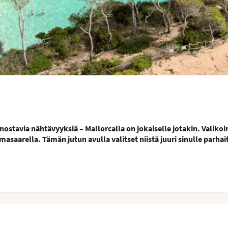
nnostavia nähtävyyksiä – Mallorcalla on jokaiselle jotakin. Vali
masaarella. Tämän jutun avulla valitset niistä juuri sinulle parha