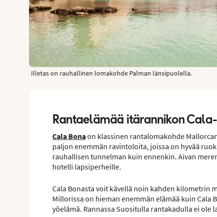
Illetas on rauhallinen lomakohde Palman länsipuolella.
Rantaelämää itärannikon Cala-
Cala Bona
on klassinen rantalomakohde Mallorcan i
paljon enemmän ravintoloita, joissa on hyvää ruokaa
rauhallisen tunnelman kuin ennenkin. Aivan meren 
hotelli lapsiperheille.
Cala Bonasta voit kävellä noin kahden kilometrin
Millorissa on hieman enemmän elämää kuin Cala Bon
yöelämä. Rannassa Suositulla rantakadulla ei ole l