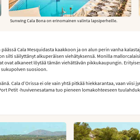
Sunwing Cala Bona on erinomainen valinta lapsiperheille.
 päässä Cala Mesquidasta kaakkoon ja on alun perin vanha kalastaj
silti säilyttänyt alkuperäisen viehätyksensä. Monilla mallorcalaisi
t ovat alkaneet löytää tämän viehättävän pikkukaupungin. Erityises
 sukupolven suosioon.
änä. Cala d’Orissa ei ole vain yhtä pitkää hiekkarantaa, vaan viisi j
Port Petit -huvivenesatama tuo pieneen lomakohteeseen tuulahdu