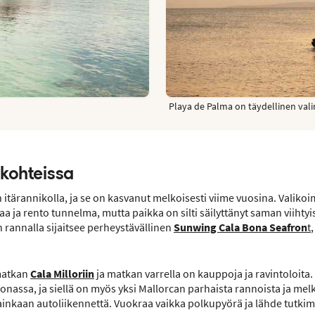
Playa de Palma on täydellinen valin
kohteissa
tärannikolla, ja se on kasvanut melkoisesti viime vuosina. Valikoi
 ja rento tunnelma, mutta paikka on silti säilyttänyt saman viihtyi
rannalla sijaitsee perheystävällinen
Sunwing Cala Bona Seafron
t
 matkan
Cala Milloriin
ja matkan varrella on kauppoja ja ravintoloita.
assa, ja siellä on myös yksi Mallorcan parhaista rannoista ja melk
ainkaan autoliikennettä. Vuokraa vaikka polkupyörä ja lähde tutkim