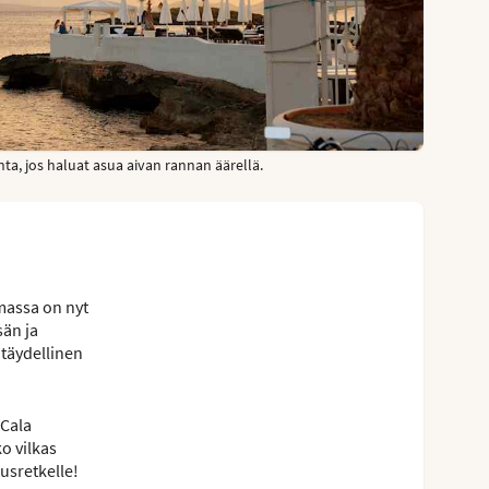
ta, jos haluat asua aivan rannan äärellä.
massa on nyt
sän ja
, täydellinen
 Cala
o vilkas
usretkelle!