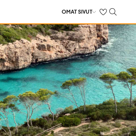
Omat suosikkihote
Haku tjäreborg.f
OMAT SIVUT