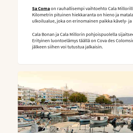
Sa Coma
on rauhallisempi vaihtoehto Cala Millorille
Kilometrin pituinen hiekkaranta on hieno ja matala,
ulkoilualue, joka on erinomainen paikka kävely- ja 
Cala Bonan ja Cala Millorin pohjoispuolella sijait
Erityinen luontoelämys täällä on Cova des Colomsin
jälkeen siihen voi tutustua jalkaisin.