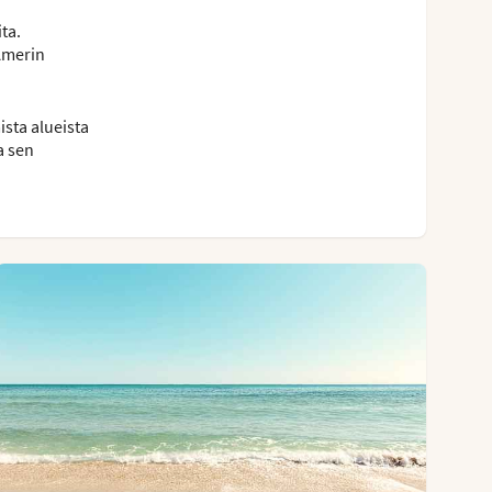
ta.
’Amerin
sta alueista
a sen