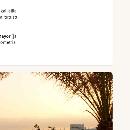
allisilla
ai tutustu
Mayor
(ja
ilometriä