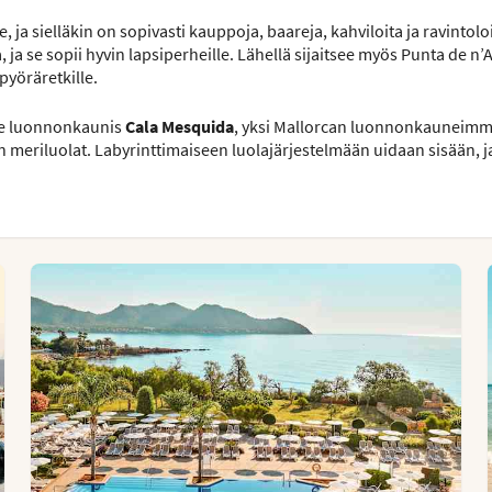
, ja sielläkin on sopivasti kauppoja, baareja, kahviloita ja ravintoloi
 ja se sopii hyvin lapsiperheille. Lähellä sijaitsee myös Punta de n
pyöräretkille.
see luonnonkaunis
Cala Mesquida
, yksi Mallorcan luonnonkauneimmi
 meriluolat. Labyrinttimaiseen luolajärjestelmään uidaan sisään, j