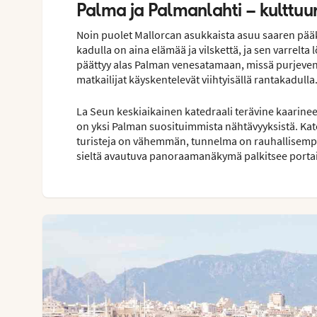
Palma ja Palmanlahti – kulttuu
Noin puolet Mallorcan asukkaista asuu saaren pä
kadulla on aina elämää ja vilskettä, ja sen varrelta
päättyy alas Palman venesatamaan, missä purjeveneet
matkailijat käyskentelevät viihtyisällä rantakadulla
La Seun keskiaikainen katedraali terävine kaarine
on yksi Palman suosituimmista nähtävyyksistä. Kate
turisteja on vähemmän, tunnelma on rauhallisempi 
sieltä avautuva panoraamanäkymä palkitsee porta