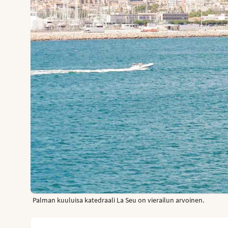
Palman kuuluisa katedraali La Seu on vierailun arvoinen.