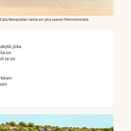
Cala Mesquidan ranta on yksi saaren hienoimmista.
akylä, joka
lla on
ti se on
yrkkien
ksen