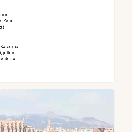
Born -
a. Katu
ttä
 Katedraali
 jolloin
auki, ja