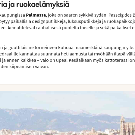
ria ja ruokaelämyksiä
äkaupungissa
Palmassa
, joka on saaren sykkivä sydän. Passeig des 
 löytyy paikallisia designputiikkeja, luksusputiikkeja ja ruokapaikkoj
 keinahtelevat rauhallisesti puolelta toiselle ja sekä paikalliset e
.
en ja goottilaisine torneineen kohoaa maamerkkinä kaupungin ylle.
draalille kannattaa suunnata heti aamusta tai myöhään iltapäivällä,
ja ennen kaikkea – valo on upea! Kesäaikaan myös kattoterassi on 
iden kiipeämisen vaivan.