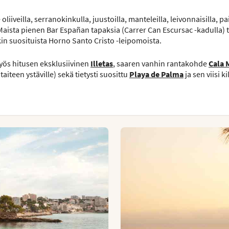
veilla, serranokinkulla, juustoilla, manteleilla, leivonnaisilla, paik
! Maista pienen Bar Españan tapaksia (Carrer Can Escursac -kadulla) t
kin suosituista Horno Santo Cristo -leipomoista.
yös hitusen eksklusiivinen
Illetas
, saaren vanhin rantakohde
Cala 
iteen ystäville) sekä tietysti suosittu
Playa de Palma
ja sen viisi k