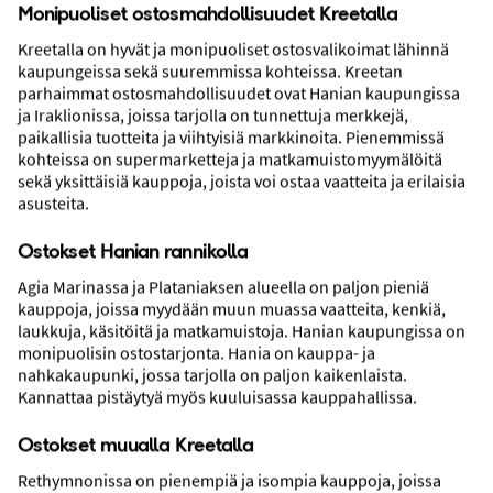
Monipuoliset ostosmahdollisuudet Kreetalla
Kreetalla on hyvät ja monipuoliset ostosvalikoimat lähinnä
kaupungeissa sekä suuremmissa kohteissa. Kreetan
parhaimmat ostosmahdollisuudet ovat Hanian kaupungissa
ja Iraklionissa, joissa tarjolla on tunnettuja merkkejä,
paikallisia tuotteita ja viihtyisiä markkinoita. Pienemmissä
kohteissa on supermarketteja ja matkamuistomyymälöitä
sekä yksittäisiä kauppoja, joista voi ostaa vaatteita ja erilaisia
Aktiviteetit ja nähtävyydet
asusteita.
Ostokset Hanian rannikolla
Agia Marinassa ja Plataniaksen alueella on paljon pieniä
kauppoja, joissa myydään muun muassa vaatteita, kenkiä,
laukkuja, käsitöitä ja matkamuistoja. Hanian kaupungissa on
monipuolisin ostostarjonta. Hania on kauppa- ja
nahkakaupunki, jossa tarjolla on paljon kaikenlaista.
Kannattaa pistäytyä myös kuuluisassa kauppahallissa.
Ostokset muualla Kreetalla
Rethymnonissa on pienempiä ja isompia kauppoja, joissa