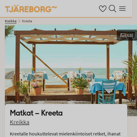
Omat suosikkihotel
Haku tjäreborg.fi
Valikko
Kreikka
Kreeta
(
63
)
Kuvat ja videot
Matkat –
Kreeta
Kreikka
Kreetalle houkuttelevat mielenkiintoiset retket, ihanat