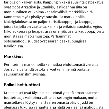
tarjolla on kaikenlaista. Kaupungin kaksi suurinta ostoskatua
Kulkuyhteydet
ovat Odos Arkadiou ja Ethnikis, ja niiden varsilla on
monipuolinen valikoima kansainvälisiä merkkiliikkeitä.
Kannattaa myös pistäytyä suosituilla markkinoilla.
Makrigialoksessa on paljon turistikauppoja ja kauppoja,
joissa tarjolla on vaatteita, kenkiä ja erilaisia asusteita. Agios
Nikolaoksessa ja Ierapetrassa on myös useita kauppoja, joista
monista saa matkamuistoja. Parhaimmat
ostosmahdollisuudet ovat saaren pääkaupungissa
Iraklionissa.
Markkinat
Perinteisillä markkinoilla kannattaa ehdottomasti vierailla.
Kohdefakta
Jos et halua tehdä ostoksia, voit vain mennä paikalle
seuraamaan ihmisvilinää.
Paikalliset tuotteet
Kreetalaiset ovat täysin oikeutetusti ylpeitä oman saarensa
tuotteista, ja valikoima vaihtelee sesongin mukaan, mutta
maisteltavaa löytyy aina. Saaren omasta oliiviöljystä on
olemassa lukuisia variantteja, ja näitä on yleensä mahdollista