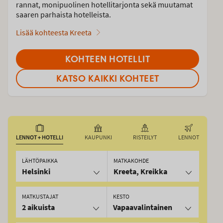
rannat, monipuolinen hotellitarjonta sekä muutamat
saaren parhaista hotelleista.
Lisää kohteesta Kreeta
KOHTEEN HOTELLIT
KATSO KAIKKI KOHTEET
LENNOT + HOTELLI
KAUPUNKI
RISTEILYT
LENNOT
LÄHTÖPAIKKA
MATKAKOHDE
Helsinki
Kreeta, Kreikka
MATKUSTAJAT
KESTO
2 aikuista
Vapaavalintainen