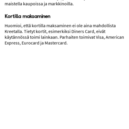
maistella kaupoissa ja markkinoilla.
Kortilla maksaminen
Huomioi, että kortilla maksaminen ei ole aina mahdollista
Kreetalla. Tietyt kortit, esimerkiksi Diners Card, eivät
Lennot ja kuljetukset
käytännössä toimi lainkaan. Parhaiten toimivat Visa, American
Express, Eurocard ja Mastercard.
SÄÄ
LOKUU
27
°
22
°
Sää