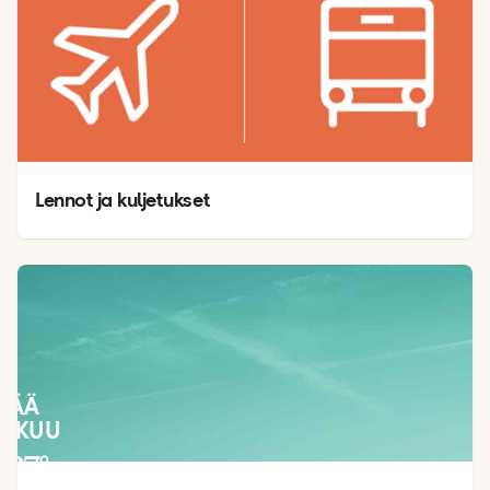
Lennot ja kuljetukset
SÄÄ
LOKUU
27
°