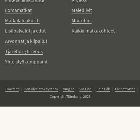
Lomamatkat
Malediivit
Matkalahjakortti
Mauritius
Lisäpalvelut ja edut
Kaikki matkakohteet
Arvonnat ja kilpailut
Tjäreborg Friends
Yhteistyökumppanit
Evästeet
Henkilötietokäytäntö
Ving.se
Ving.no
Spies.dk
Globetrotter
Copyright Tjäreborg, 2026