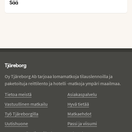
22
°
Sää
Tjareborg - alatunniste
Tjäreborg
Oy Tjäreborg Ab tarjoaa lomamatkoja tilauslennoilla ja
paketoituja reittilento ja hotelli -matkoja ympäri maailmaa.
Tietoa meistä
Asiakaspalvelu
Vastuullinen matkailu
Hyvä tietää
Työ Tjäreborgilla
Matkaehdot
Uutishuone
Passi ja viisumi