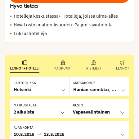
Hyvä tietää
Hotelleja keskustassa
Hotelleja, joissa uima-allas
Hyvät ostosmahdollisuudet
Paljon ravintoloita
Luksushotelleja
LENNOT + HOTELLI
KAUPUNKI
RISTEILYT
LENNOT
LÄHTÖPAIKKA
MATKAKOHDE
Helsinki
Hanian rannikko, Hanian kaup
MATKUSTAJAT
KESTO
2 aikuista
Vapaavalintainen
AJANKOHTA
10.8.2026
13.8.2026