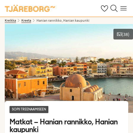
Omat suosikkiho
Haku tjäreborg
Valikko
Kreikka
Kreeta
Hanian rannikko, Hanian kaupunki
(
38
)
Näytä kuvia
SOPII TREENAAMISEEN
Matkat –
Hanian rannikko, Hanian
kaupunki