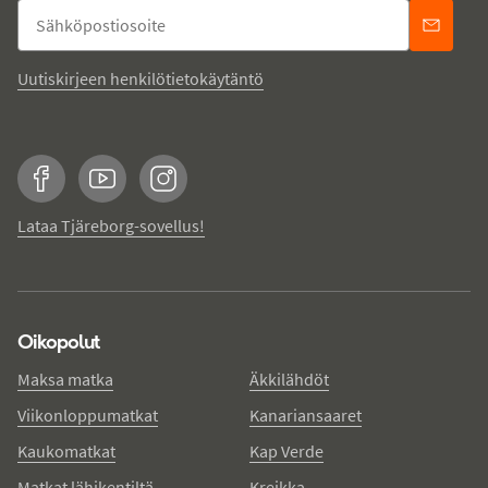
Uutiskirjeen henkilötietokäytäntö
Facebook
YouTube
Instagram
Lataa Tjäreborg-sovellus!
Oikopolut
Maksa matka
Äkkilähdöt
Viikonloppumatkat
Kanariansaaret
Kaukomatkat
Kap Verde
Matkat lähikentiltä
Kreikka