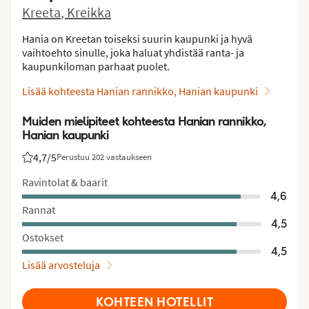
Kreeta
,
Kreikka
Hania on Kreetan toiseksi suurin kaupunki ja hyvä
vaihtoehto sinulle, joka haluat yhdistää ranta- ja
kaupunkiloman parhaat puolet.
Lisää kohteesta Hanian rannikko, Hanian kaupunki
Muiden mielipiteet kohteesta Hanian rannikko,
Hanian kaupunki
4,7
/5
Perustuu 202 vastaukseen
Asiakkaidemme arviot: 4.7/5
Ravintolat & baarit
4,6
Rannat
4,5
Ostokset
4,5
Lisää arvosteluja
KOHTEEN HOTELLIT