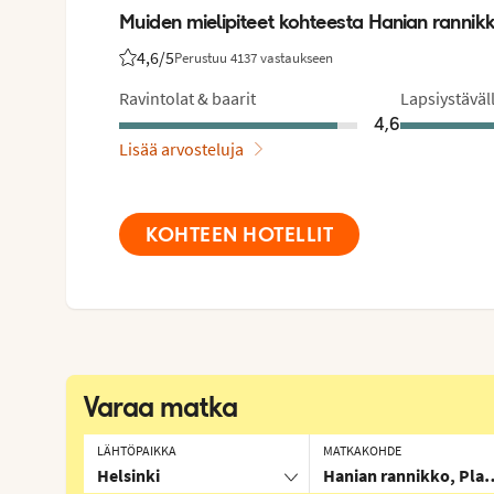
Muiden mielipiteet kohteesta Hanian rannikk
4,6
/5
Perustuu 4137 vastaukseen
Asiakkaidemme arviot: 4.6/5
Ravintolat & baarit
Lapsiystäväll
4,6
Lisää arvosteluja
KOHTEEN HOTELLIT
Varaa matka
LÄHTÖPAIKKA
MATKAKOHDE
Helsinki
Hanian rannikko, Plat