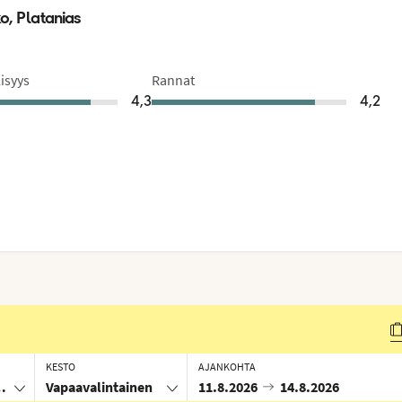
o, Platanias
isyys
Rannat
4,3
4,2
KESTO
AJANKOHTA
anias, Kreikka
Vapaavalintainen
11.8.2026
14.8.2026