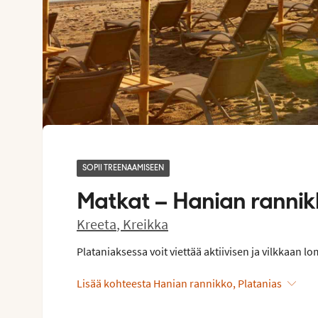
SOPII TREENAAMISEEN
Matkat –
Hanian rannik
Kreeta
,
Kreikka
Plataniaksessa voit viettää aktiivisen ja vilkkaan l
Lisää kohteesta Hanian rannikko, Platanias