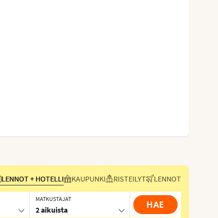
LENNOT + HOTELLI
KAUPUNKI
RISTEILYT
LENNOT
MATKUSTAJAT
HAE
2 aikuista