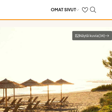
Omat suosikkihote
Haku tjäreborg.f
OMAT SIVUT
Näytä kuvia
(
34
)