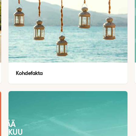
Kohdefakta
SÄÄ
LOKUU