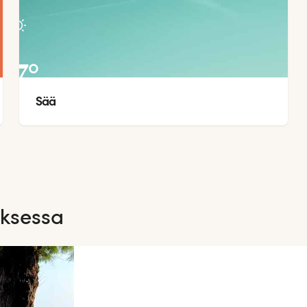
27
°
Sää
22
°
aksessa