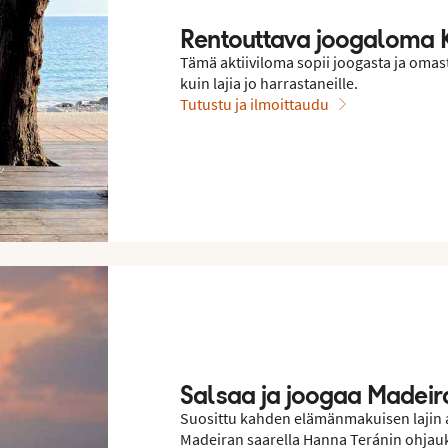
Rentouttava joogaloma K
Tämä aktiiviloma sopii joogasta ja omasta
kuin lajia jo harrastaneille.
Tutustu ja ilmoittaudu
Salsaa ja joogaa Madeir
Suosittu kahden elämänmakuisen lajin akt
Madeiran saarella Hanna Teránin ohjau