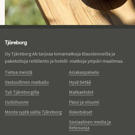
Tjareborg - alatunniste
Tjäreborg
Oy Tjäreborg Ab tarjoaa lomamatkoja tilauslennoilla ja
paketoituja reittilento ja hotelli -matkoja ympäri maailmaa.
Tietoa meistä
Asiakaspalvelu
Vastuullinen matkailu
Hyvä tietää
Työ Tjäreborgilla
Matkaehdot
Uutishuone
Passi ja viisumi
Monta syytä valita Tjäreborg
Rokotukset
Sosiaalinen media ja
tietosuoja