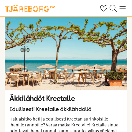
Omat suosikkiho
Haku tjäreborg
Valikko
Äkkilähdöt Kreetalle
Edullisesti Kreetalle äkkilähdöllä
Haluaisitko heti ja edullisesti Kreetan aurinkoisille
ihanille rannoille? Varaa matka
Kreetalle
! Kretalla sinua
odottavat ihanat rannat, kaunis luonto, vilkas yöelämä