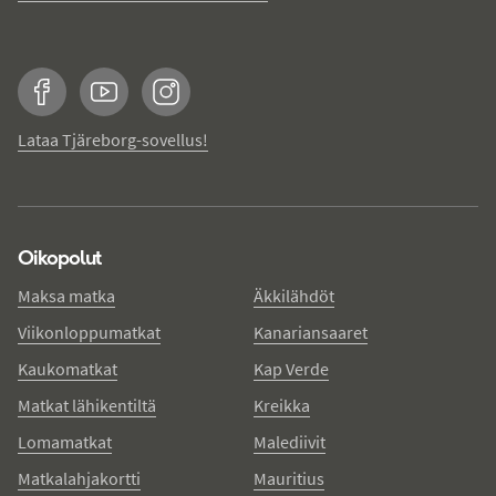
Facebook
YouTube
Instagram
Lataa Tjäreborg-sovellus!
Oikopolut
Maksa matka
Äkkilähdöt
Viikonloppumatkat
Kanariansaaret
Kaukomatkat
Kap Verde
Matkat lähikentiltä
Kreikka
Lomamatkat
Malediivit
Matkalahjakortti
Mauritius