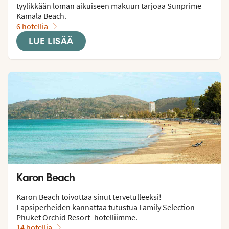
tyylikkään loman aikuiseen makuun tarjoaa Sunprime 
Kamala Beach.
6 hotellia
LUE LISÄÄ
Karon Beach
Karon Beach toivottaa sinut tervetulleeksi! 
Lapsiperheiden kannattaa tutustua Family Selection 
Phuket Orchid Resort -hotelliimme.
14 hotellia