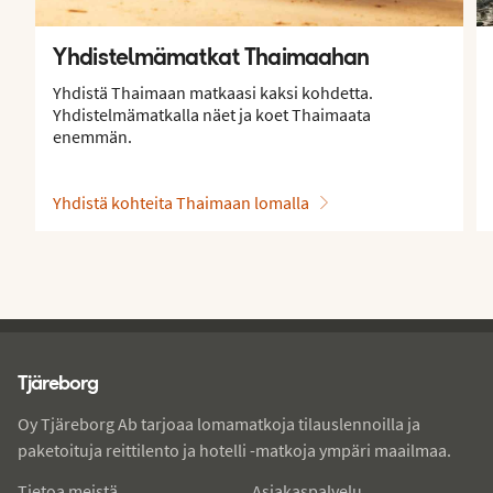
Yhdistelmämatkat Thaimaahan
Yhdistä Thaimaan matkaasi kaksi kohdetta.
Yhdistelmämatkalla näet ja koet Thaimaata
enemmän.
Yhdistä kohteita Thaimaan lomalla
Tjareborg - alatunniste
Tjäreborg
Oy Tjäreborg Ab tarjoaa lomamatkoja tilauslennoilla ja
paketoituja reittilento ja hotelli -matkoja ympäri maailmaa.
Tietoa meistä
Asiakaspalvelu