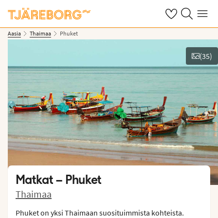
Omat suosikkiho
Haku tjäreborg
Valikko
Aasia
Thaimaa
Phuket
(
35
)
Näytä kuvia
Matkat –
Phuket
Thaimaa
Phuket on yksi Thaimaan suosituimmista kohteista.