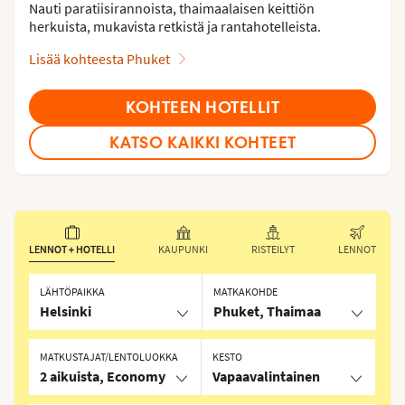
Nauti paratiisirannoista, thaimaalaisen keittiön
herkuista, mukavista retkistä ja rantahotelleista.
Lisää kohteesta Phuket
KOHTEEN HOTELLIT
KATSO KAIKKI KOHTEET
LENNOT + HOTELLI
KAUPUNKI
RISTEILYT
LENNOT
LÄHTÖPAIKKA
MATKAKOHDE
Helsinki
Phuket, Thaimaa
MATKUSTAJAT/LENTOLUOKKA
KESTO
2 aikuista, Economy
Vapaavalintainen