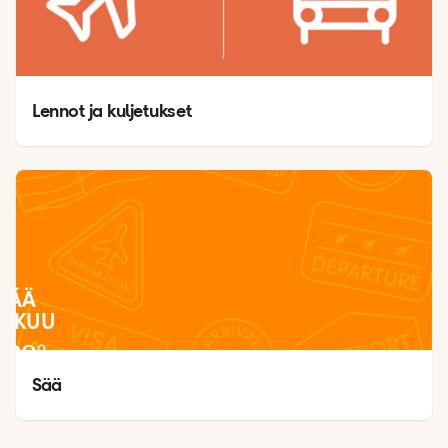
Lennot ja kuljetukset
SÄÄ
LOKUU
28
°
26
°
Sää