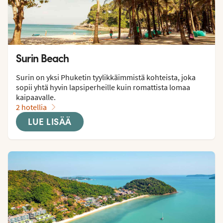
Surin Beach
Surin on yksi Phuketin tyylikkäimmistä kohteista, joka 
sopii yhtä hyvin lapsiperheille kuin romattista lomaa 
kaipaavalle.
2 hotellia
LUE LISÄÄ