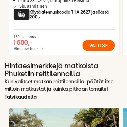
Lähtö 23.1.2027, lähtöpaikka Helsinki
Sis. aamiainen
Käytä alennuskoodia THAI2627 ja säästä
200,-
150,- alennus
1 600,-
VALITSE
Hinta per henkilö
Hintaesimerkkejä matkoista
Phuketiin reittilennoilla
Kun valitset matkan reittilennoilla, päätät itse
milloin matkustat ja kuinka pitkään lomailet.
Talvikaudella