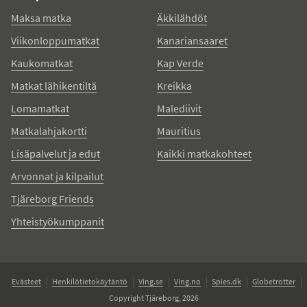
Maksa matka
Äkkilähdöt
Viikonloppumatkat
Kanariansaaret
Kaukomatkat
Kap Verde
Matkat lähikentiltä
Kreikka
Lomamatkat
Malediivit
Matkalahjakortti
Mauritius
Lisäpalvelut ja edut
Kaikki matkakohteet
Arvonnat ja kilpailut
Tjäreborg Friends
Yhteistyökumppanit
Evästeet
Henkilötietokäytäntö
Ving.se
Ving.no
Spies.dk
Globetrotter
Copyright Tjäreborg, 2026