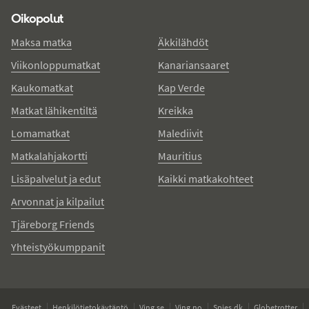
Oikopolut
Maksa matka
Äkkilähdöt
Viikonloppumatkat
Kanariansaaret
Kaukomatkat
Kap Verde
Matkat lähikentiltä
Kreikka
Lomamatkat
Malediivit
Matkalahjakortti
Mauritius
Lisäpalvelut ja edut
Kaikki matkakohteet
Arvonnat ja kilpailut
Tjäreborg Friends
Yhteistyökumppanit
Evästeet
Henkilötietokäytäntö
Ving.se
Ving.no
Spies.dk
Globetrotter