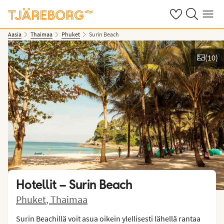
Omat suosikkiho
Haku tjäreborg
Valikko
Aasia
Thaimaa
Phuket
Surin Beach
(
10
)
Näytä kuvia
Hotellit –
Surin Beach
Phuket
,
Thaimaa
Surin Beachillä voit asua oikein ylellisesti lähellä rantaa