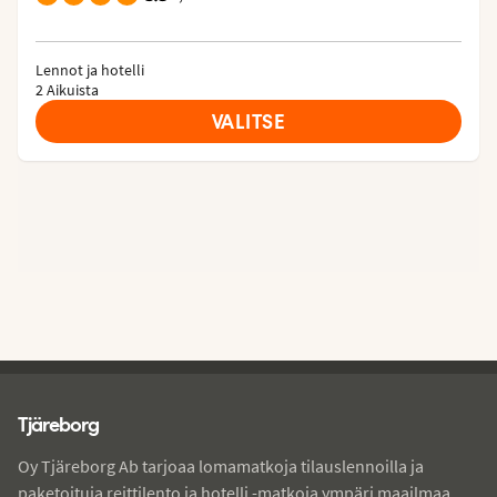
Lennot ja hotelli
2 Aikuista
VALITSE
Tjareborg - alatunniste
Tjäreborg
Oy Tjäreborg Ab tarjoaa lomamatkoja tilauslennoilla ja
paketoituja reittilento ja hotelli -matkoja ympäri maailmaa.