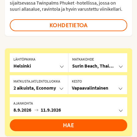
sijaitsevassa Twinpalms Phuket -hotellissa, jossa on
suuri allasalue, ravintola ja hyvin varustettu viinikellari.
KOHDETIETOA
LÄHTÖPAIKKA
MATKAKOHDE
Helsinki
Surin Beach, Thaimaa
MATKUSTAJAT/LENTOLUOKKA
KESTO
2 aikuista, Economy
Vapaavalintainen
AJANKOHTA
8.9.2026
11.9.2026
HAE