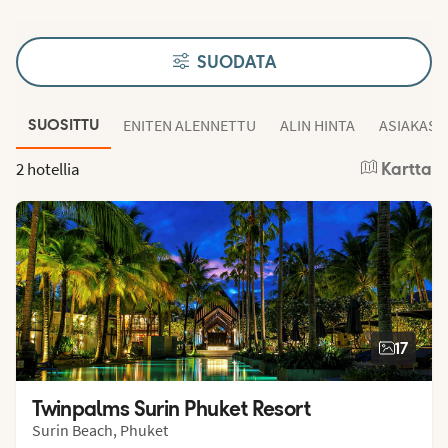
SUODATA
ENITEN ALENNETTU
ALIN HINTA
ASIAKAS
SUOSITTU
2 hotellia
Kartta
17
Twinpalms Surin Phuket Resort
Surin Beach, Phuket