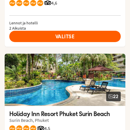
Arvostelut Tripadvisorista: 4.6 of 5
4,6
Lennot ja hotelli
2 Aikuista
VALITSE
22
Holiday Inn Resort Phuket Surin Beach
Surin Beach, Phuket
Arvostelut Tripadvisorista: 4.5 of 5
4,5