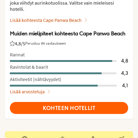
joka viihdyt aurinkotuolissa. Valitse vain mieleisesi
hotelli.
Lisää kohteesta Cape Panwa Beach
Muiden mielipiteet kohteesta Cape Panwa Beach
4,8
/5
Perustuu 84 vastaukseen
Asiakkaidemme arviot: 4.8/5
Rannat
4,8
Ravintolat & baarit
4,3
Aktiviteetit (nähtävyydet)
4,1
Lisää arvosteluja
KOHTEEN HOTELLIT