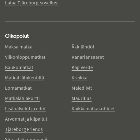
Lataa Tjäreborg-sovellus!
Oikopolut
Maksa matka
Äkkilähdöt
Viikonloppumatkat
Kanariansaaret
Kaukomatkat
Kap Verde
Matkat lähikentiltä
Kreikka
Lomamatkat
Malediivit
Matkalahjakortti
Mauritius
Lisäpalvelut ja edut
Kaikki matkakohteet
Arvonnat ja kilpailut
Tjäreborg Friends
Yhteistyökumppanit