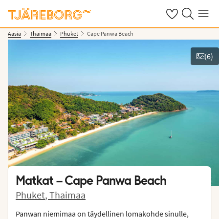
Omat suosikkiho
Haku tjäreborg
Valikko
Aasia
Thaimaa
Phuket
Cape Panwa Beach
(
6
)
Näytä kuvia
Matkat –
Cape Panwa Beach
Phuket
,
Thaimaa
Panwan niemimaa on täydellinen lomakohde sinulle,