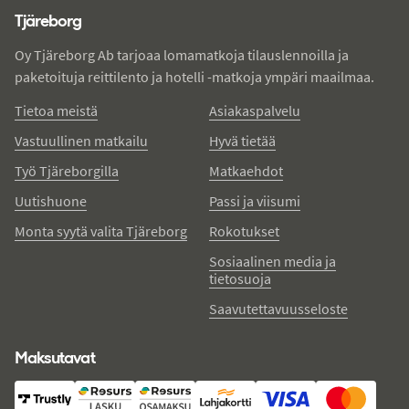
Tjäreborg
Oy Tjäreborg Ab tarjoaa lomamatkoja tilauslennoilla ja
paketoituja reittilento ja hotelli -matkoja ympäri maailmaa.
Tietoa meistä
Asiakaspalvelu
Vastuullinen matkailu
Hyvä tietää
Työ Tjäreborgilla
Matkaehdot
Uutishuone
Passi ja viisumi
Monta syytä valita Tjäreborg
Rokotukset
Sosiaalinen media ja
tietosuoja
Saavutettavuusseloste
Maksutavat