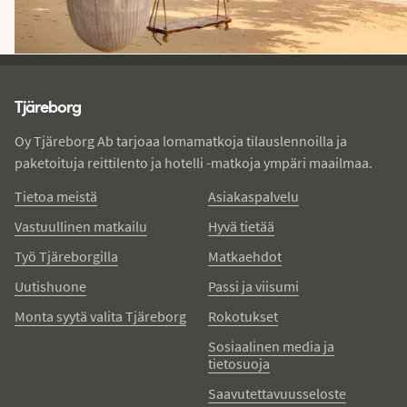
Tjareborg - alatunniste
Tjäreborg
Oy Tjäreborg Ab tarjoaa lomamatkoja tilauslennoilla ja
paketoituja reittilento ja hotelli -matkoja ympäri maailmaa.
Tietoa meistä
Asiakaspalvelu
Vastuullinen matkailu
Hyvä tietää
Työ Tjäreborgilla
Matkaehdot
Uutishuone
Passi ja viisumi
Monta syytä valita Tjäreborg
Rokotukset
Sosiaalinen media ja
tietosuoja
Saavutettavuusseloste