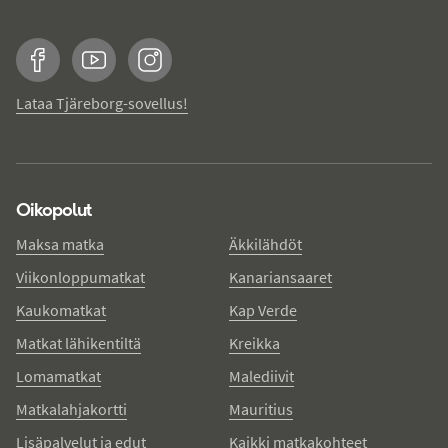
Facebook
YouTube
Instagram
Lataa Tjäreborg-sovellus!
Oikopolut
Maksa matka
Äkkilähdöt
Viikonloppumatkat
Kanariansaaret
Kaukomatkat
Kap Verde
Matkat lähikentiltä
Kreikka
Lomamatkat
Malediivit
Matkalahjakortti
Mauritius
Lisäpalvelut ja edut
Kaikki matkakohteet