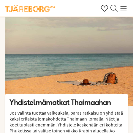
Omat suosikkiho
Haku tjäreborg
Valikko
Yhdistelmämatkat Thaimaahan
Jos valinta tuottaa vaikeuksia, paras ratkaisu on yhdistää
kaksi erilaista lomakohdetta
Thaimaan
-lomalla. Näet ja
koet tuplasti enemmän. Yhdistele keskenään eri kohteita
Phuketissa
tai valitse toinen viikko Krabin alueella Ao