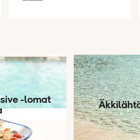
sive -lomat
Äkkiläht
a