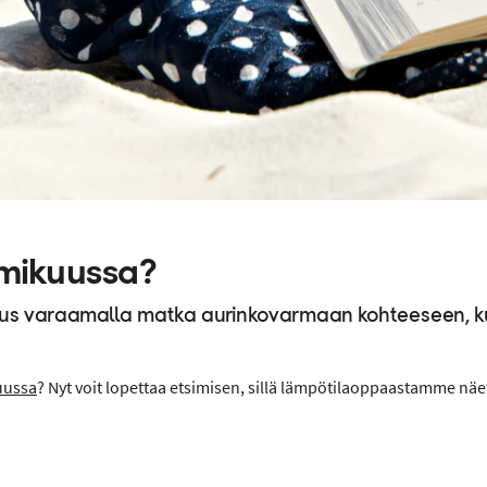
mikuussa?
us varaamalla matka aurinkovarmaan kohteeseen, k
uussa
? Nyt voit lopettaa etsimisen, sillä lämpötilaoppaastamme näe