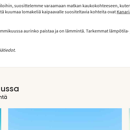
ötiloihin, suosittelemme varaamaan matkan kaukokohteeseen, kute
tä kuumaa lomakeliä kaipaavalle suositeltavia kohteita ovat
Kanari
mmikuussa aurinko paistaa ja on lämmintä. Tarkemmat lämpötila- 
ätiedot.
uussa
ntä