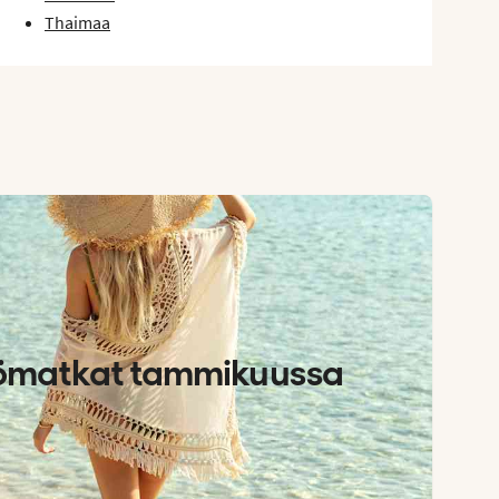
Thaimaa
ömatkat tammikuussa