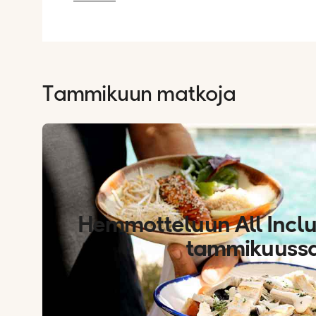
Tammikuun matkoja
Hemmotteluun All Inclu
tammikuuss