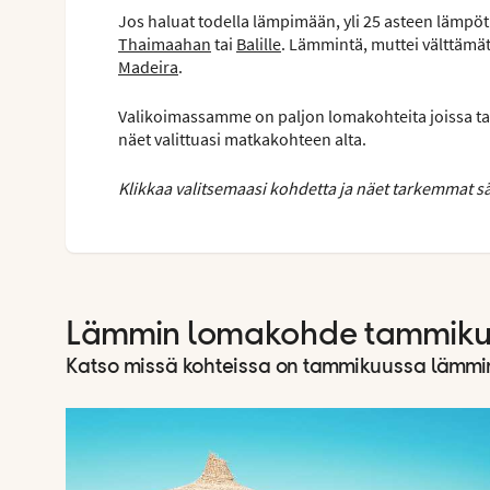
Jos haluat todella lämpimään, yli 25 asteen lämp
Thaimaahan
tai
Balille
. Lämmintä, muttei välttämät
Madeira
.
Valikoimassamme on paljon lomakohteita joissa ta
näet valittuasi matkakohteen alta.
Klikkaa valitsemaasi kohdetta ja näet tarkemmat sä
Lämmin lomakohde tammik
Katso missä kohteissa on tammikuussa lämmi