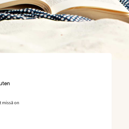
uten
t missä on