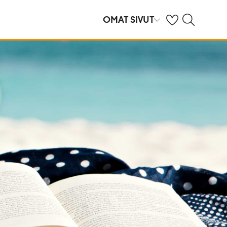
Omat suosikkihote
Haku tjäreborg.f
OMAT SIVUT