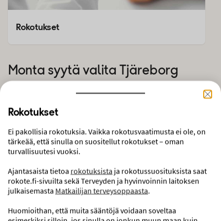
Rokotukset
Monta syytä valita Tjäreborg
EI POLTTOAINELISÄMAKSUJA
Matkan hintaan ei tule jälkikäteen lisämaksuja. Lomamatkat toteutetaan
Rokotukset
suunnitellusti >>
Ei pakollisia rokotuksia. Vaikka rokotusvaatimusta ei ole, on
Hintaesimerkkejä Kreikan
tärkeää, että sinulla on suositellut rokotukset – oman
turvallisuutesi vuoksi.
matkoista lomalennoilla
Ajantasaista tietoa
rokotuksista
ja rokotussuosituksista saat
rokote.fi-sivuilta sekä Terveyden ja hyvinvoinnin laitoksen
julkaisemasta
Matkailijan terveysoppaasta
.
Huomioithan, että muita sääntöjä voidaan soveltaa
esimerkiksi silloin, jos sinulla on jonkun muun maan kuin