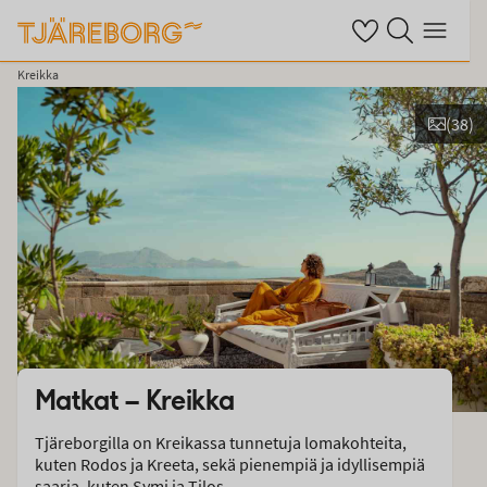
Omat suosikkihotel
Haku tjäreborg.fi
Valikko
Kreikka
(
38
)
Näytä kuvia
Matkat –
Kreikka
Tjäreborgilla on Kreikassa tunnetuja lomakohteita,
kuten Rodos ja Kreeta, sekä pienempiä ja idyllisempiä
saaria, kuten Symi ja Tilos.