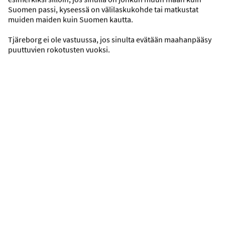
Suomen passi, kyseessä on välilaskukohde tai matkustat
muiden maiden kuin Suomen kautta.
Tjäreborg ei ole vastuussa, jos sinulta evätään maahanpääsy
puuttuvien rokotusten vuoksi.
Elina Apartments
Hersonissos, Stalis & Malia, Kreeta, Kreikka
+
Lento + majoitus Kaksio - 1 lisävuode mahdollinen
1 viikko
Lähtö 27.8.2026, lähtöpaikka Helsinki
175,- alennus
510,-
VALITSE
Hinta per henkilö