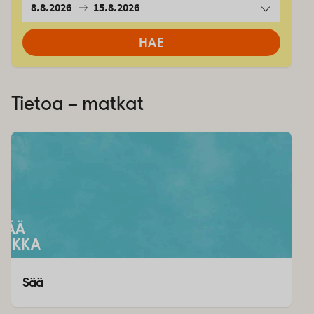
8.8.2026
15.8.2026
HAE
Tietoa – matkat
SÄÄ
EIKKA
Sää