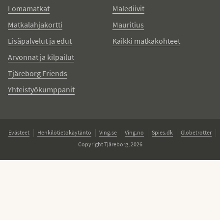
Lomamatkat
Malediivit
Matkalahjakortti
Mauritius
Lisäpalvelut ja edut
Kaikki matkakohteet
Arvonnat ja kilpailut
Tjäreborg Friends
Yhteistyökumppanit
Evästeet
Henkilötietokäytäntö
Ving.se
Ving.no
Spies.dk
Globetrotter
Copyright Tjäreborg, 2026