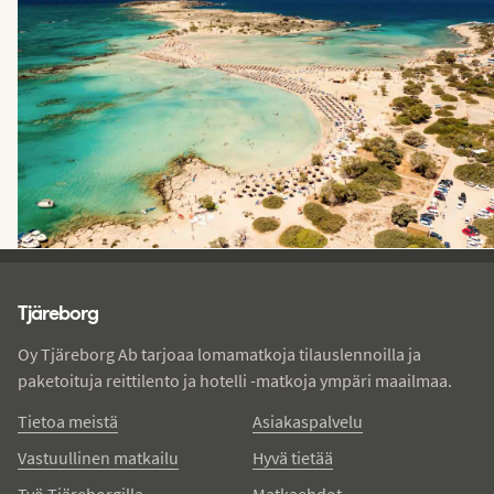
Tjareborg - alatunniste
Tjäreborg
Oy Tjäreborg Ab tarjoaa lomamatkoja tilauslennoilla ja
paketoituja reittilento ja hotelli -matkoja ympäri maailmaa.
Tietoa meistä
Asiakaspalvelu
Vastuullinen matkailu
Hyvä tietää
Työ Tjäreborgilla
Matkaehdot