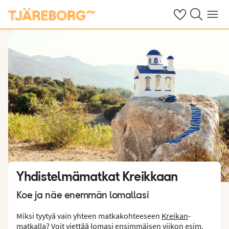
Omat suosikkiho
Haku tjäreborg
Valikko
Yhdistelmämatkat Kreikkaan
Koe ja näe enemmän lomallasi
Miksi tyytyä vain yhteen matkakohteeseen
Kreikan
-
matkalla? Voit viettää lomasi ensimmäisen viikon esim.