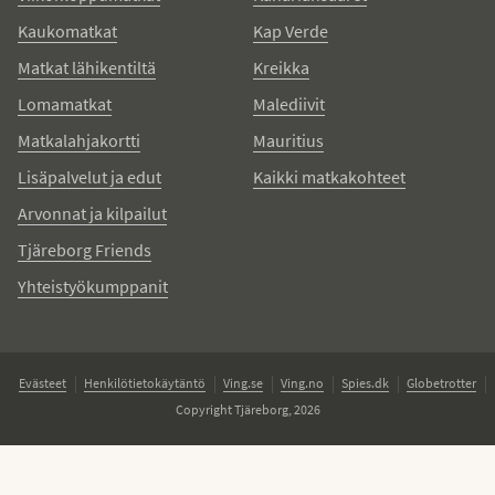
Kaukomatkat
Kap Verde
Matkat lähikentiltä
Kreikka
Lomamatkat
Malediivit
Matkalahjakortti
Mauritius
Lisäpalvelut ja edut
Kaikki matkakohteet
Arvonnat ja kilpailut
Tjäreborg Friends
Yhteistyökumppanit
Evästeet
Henkilötietokäytäntö
Ving.se
Ving.no
Spies.dk
Globetrotter
Copyright Tjäreborg, 2026