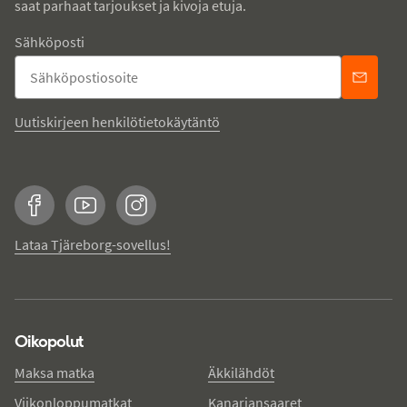
saat parhaat tarjoukset ja kivoja etuja.
Sähköposti
Uutiskirjeen henkilötietokäytäntö
Facebook
YouTube
Instagram
Lataa Tjäreborg-sovellus!
Oikopolut
Maksa matka
Äkkilähdöt
Viikonloppumatkat
Kanariansaaret