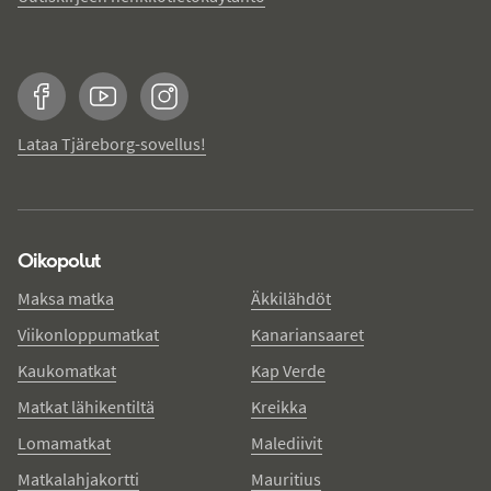
Facebook
YouTube
Instagram
Lataa Tjäreborg-sovellus!
Oikopolut
Maksa matka
Äkkilähdöt
Viikonloppumatkat
Kanariansaaret
Kaukomatkat
Kap Verde
Matkat lähikentiltä
Kreikka
Lomamatkat
Malediivit
Matkalahjakortti
Mauritius