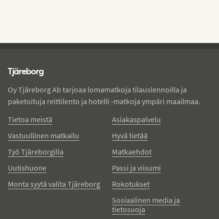
Tjareborg - alatunniste
Tjäreborg
Oy Tjäreborg Ab tarjoaa lomamatkoja tilauslennoilla ja
paketoituja reittilento ja hotelli -matkoja ympäri maailmaa.
Tietoa meistä
Asiakaspalvelu
Vastuullinen matkailu
Hyvä tietää
Työ Tjäreborgilla
Matkaehdot
Uutishuone
Passi ja viisumi
Monta syytä valita Tjäreborg
Rokotukset
Sosiaalinen media ja
tietosuoja