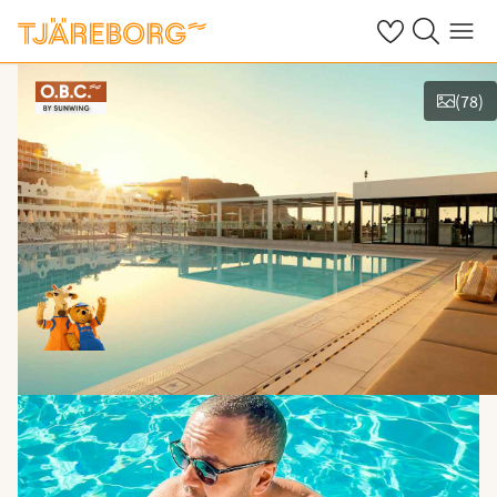
Omat suosikkiho
Haku tjäreborg
Valikko
(
78
)
Kuvat ja videot