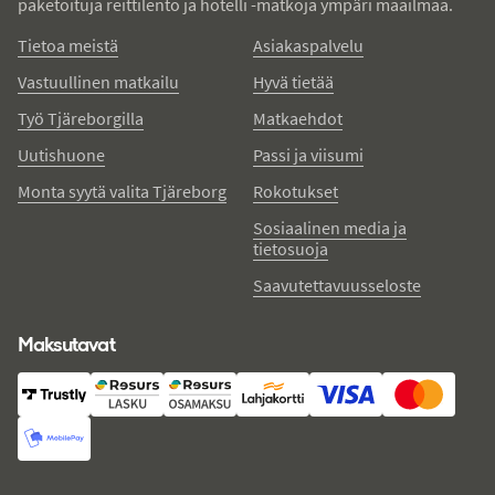
paketoituja reittilento ja hotelli -matkoja ympäri maailmaa.
Tietoa meistä
Asiakaspalvelu
Vastuullinen matkailu
Hyvä tietää
Työ Tjäreborgilla
Matkaehdot
Uutishuone
Passi ja viisumi
Monta syytä valita Tjäreborg
Rokotukset
Sosiaalinen media ja
tietosuoja
Saavutettavuusseloste
Maksutavat