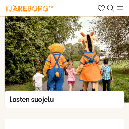
Omat suosikkiho
Haku tjäreborg
Valikko
Lasten suojelu