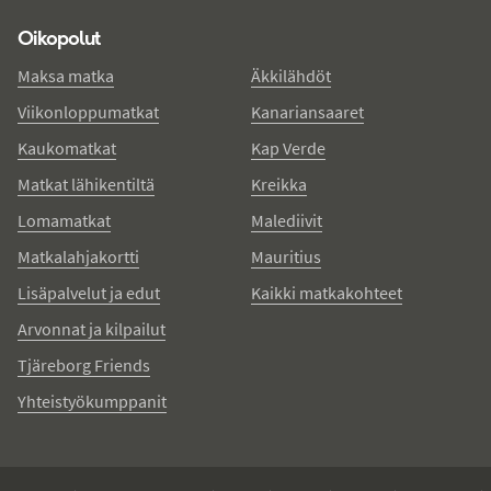
Oikopolut
Maksa matka
Äkkilähdöt
Viikonloppumatkat
Kanariansaaret
Kaukomatkat
Kap Verde
Matkat lähikentiltä
Kreikka
Lomamatkat
Malediivit
Matkalahjakortti
Mauritius
Lisäpalvelut ja edut
Kaikki matkakohteet
Arvonnat ja kilpailut
Tjäreborg Friends
Yhteistyökumppanit