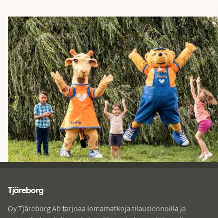
Matkaehdot
Arvonnat ja kilpailut
Whistleblowing-palvelu
Tjareborg - alatunniste
Tjäreborg
Oy Tjäreborg Ab tarjoaa lomamatkoja tilauslennoilla ja