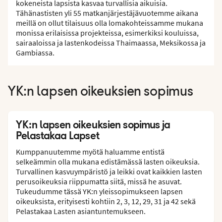
kokeneista lapsista kasvaa turvallisia aikuisia.
Tähänastisten yli 55 matkanjärjestäjävuotemme aikana
meillä on ollut tilaisuus olla lomakohteissamme mukana
monissa erilaisissa projekteissa, esimerkiksi kouluissa,
sairaaloissa ja lastenkodeissa Thaimaassa, Meksikossa ja
Gambiassa.
YK:n lapsen oikeuksien sopimus
YK:n lapsen oikeuksien sopimus ja
Pelastakaa Lapset
Kumppanuutemme myötä haluamme entistä
selkeämmin olla mukana edistämässä lasten oikeuksia.
Turvallinen kasvuympäristö ja leikki ovat kaikkien lasten
perusoikeuksia riippumatta siitä, missä he asuvat.
Tukeudumme tässä YK:n yleissopimukseen lapsen
oikeuksista, erityisesti kohtiin 2, 3, 12, 29, 31 ja 42 sekä
Pelastakaa Lasten asiantuntemukseen.