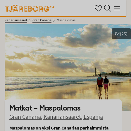
Omat suosikkihotel
Haku tjäreborg.fi
Valikko
Kanariansaaret
Gran Canaria
Maspalomas
(
25
)
Näytä kuvia
Matkat –
Maspalomas
Gran Canaria
,
Kanariansaaret
,
Espanja
Maspalomas on yksi Gran Canarian parhaimmista