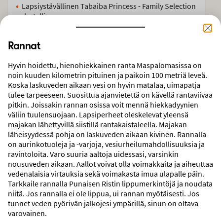
Lapsiystävällinen Tabaiba Princess - Family Selection
-hotelli
Hyvä valikoima erilaisia aktiviteetteja
Paljon erilaisia hotelleja - useissa All Inclusive
Rannat
Matkoja ympäri vuoden Maspalomasiin
Hyvin hoidettu, hienohiekkainen ranta Maspalomasissa on
Saaren paras ilmasto
noin kuuden kilometrin pituinen ja paikoin 100 metriä leveä.
Koska laskuveden aikaan vesi on hyvin matalaa, uimapatja
tulee tarpeeseen. Suosittua ajanvietettä on kävellä rantaviivaa
pitkin. Joissakin rannan osissa voit mennä hiekkadyynien
väliin tuulensuojaan. Lapsiperheet oleskelevat yleensä
majakan lähettyvillä siistillä rantakaistaleella. Majakan
LENNOT + HOTELLI
KAUPUNKI
RISTEILYT
LENNOT
läheisyydessä pohja on laskuveden aikaan kivinen. Rannalla
on aurinkotuoleja ja -varjoja, vesiurheilumahdollisuuksia ja
LÄHTÖPAIKKA
MATKAKOHDE
ravintoloita. Varo suuria aaltoja uidessasi, varsinkin
Helsinki
Maspalomas, Espanja
nousuveden aikaan. Aallot voivat olla voimakkaita ja aiheuttaa
vedenalaisia virtauksia sekä voimakasta imua ulapalle päin.
Tarkkaile rannalla Punaisen Ristin lippumerkintöjä ja noudata
MATKUSTAJAT
KESTO
niitä. Jos rannalla ei ole lippua, ui rannan myötäisesti. Jos
2 aikuista
Vapaavalintainen
tunnet veden pyörivän jalkojesi ympärillä, sinun on oltava
varovainen.
AJANKOHTA