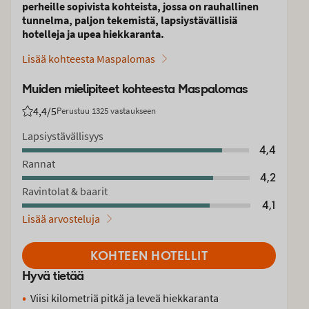
perheille sopivista kohteista, jossa on rauhallinen
tunnelma, paljon tekemistä, lapsiystävällisiä
hotelleja ja upea hiekkaranta.
Lisää kohteesta Maspalomas
Muiden mielipiteet kohteesta Maspalomas
4,4
/5
Perustuu 1325 vastaukseen
Asiakkaidemme arviot: 4.4/5
Lapsiystävällisyys
4,4
Rannat
4,2
Ravintolat & baarit
4,1
Lisää arvosteluja
KOHTEEN HOTELLIT
Hyvä tietää
Viisi kilometriä pitkä ja leveä hiekkaranta