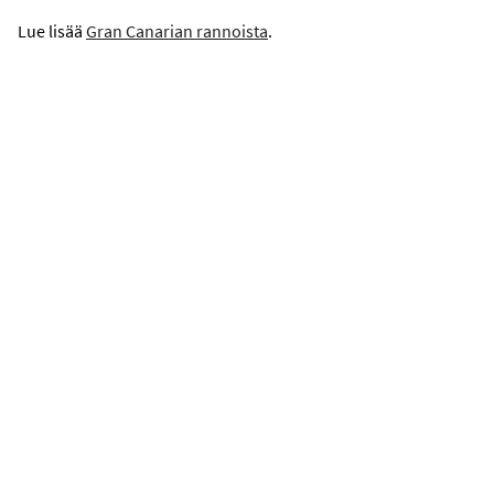
14.8.2026
17.8.2026
Lue lisää
Gran Canarian rannoista
.
HAE
Tietoa – matkat
Maspalomas
Rannat