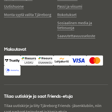
Uutishuone
Passi ja viisumi
Monta syytä valita Tjäreborg
Rokotukset
Sosiaalinen media ja
tietosuoja
Saavutettavuusseloste
Maksutavat
Tilaa uutiskirje ja saat Friends-etuja
Tilaa uutiskirje ja liity Tjäreborg Friends -jäsenklubiin, niin
saat parhaat tarjoukset ja kivoja etuja.