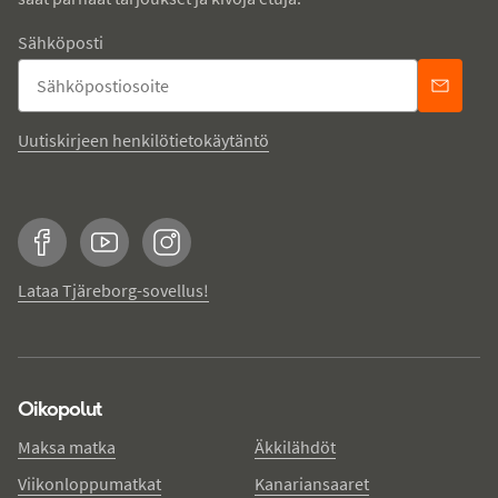
Sähköposti
Uutiskirjeen henkilötietokäytäntö
Facebook
YouTube
Instagram
Lataa Tjäreborg-sovellus!
Oikopolut
Maksa matka
Äkkilähdöt
Viikonloppumatkat
Kanariansaaret