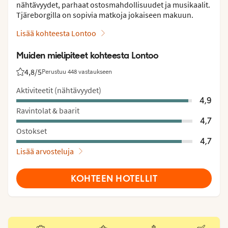
nähtävyydet, parhaat ostosmahdollisuudet ja musikaalit.
Tjäreborgilla on sopivia matkoja jokaiseen makuun.
Lisää kohteesta Lontoo
Muiden mielipiteet kohteesta Lontoo
4,8
/5
Perustuu 448 vastaukseen
Asiakkaidemme arviot: 4.8/5
Aktiviteetit (nähtävyydet)
4,9
Ravintolat & baarit
4,7
Ostokset
4,7
Lisää arvosteluja
KOHTEEN HOTELLIT