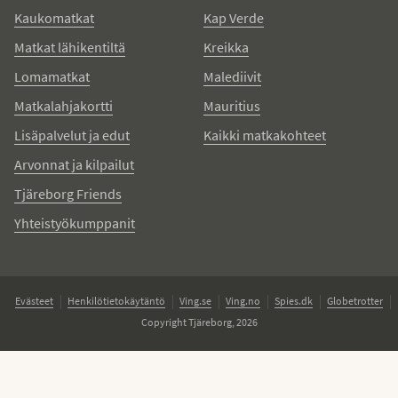
Kaukomatkat
Kap Verde
Matkat lähikentiltä
Kreikka
Lomamatkat
Malediivit
Matkalahjakortti
Mauritius
Lisäpalvelut ja edut
Kaikki matkakohteet
Arvonnat ja kilpailut
Tjäreborg Friends
Yhteistyökumppanit
Evästeet
Henkilötietokäytäntö
Ving.se
Ving.no
Spies.dk
Globetrotter
Copyright Tjäreborg, 2026