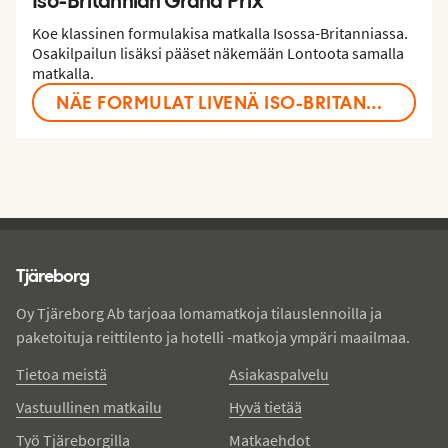
Koe klassinen formulakisa matkalla Isossa-Britanniassa.
Osakilpailun lisäksi pääset näkemään Lontoota samalla
matkalla.
NÄE FORMULAT LIVENÄ ISO-BRITANNIASSA
Tjareborg - alatunniste
Tjäreborg
Oy Tjäreborg Ab tarjoaa lomamatkoja tilauslennoilla ja
paketoituja reittilento ja hotelli -matkoja ympäri maailmaa.
Tietoa meistä
Asiakaspalvelu
Vastuullinen matkailu
Hyvä tietää
Työ Tjäreborgilla
Matkaehdot