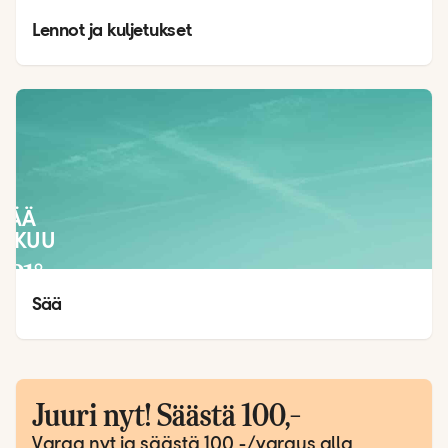
Lennot ja kuljetukset
SÄÄ
LOKUU
21
°
13
°
Sää
Juuri nyt! Säästä 100,-
Varaa nyt ja säästä 100,-/varaus alla