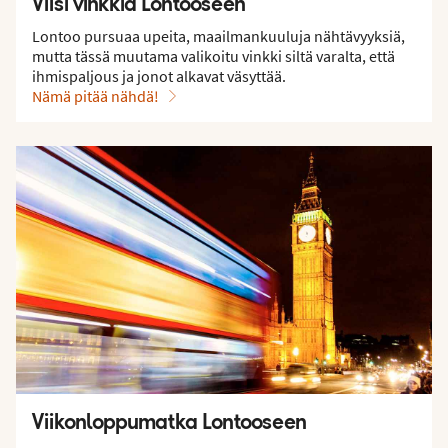
Viisi vinkkiä Lontooseen
Lontoo pursuaa upeita, maailmankuuluja nähtävyyksiä,
mutta tässä muutama valikoitu vinkki siltä varalta, että
ihmispaljous ja jonot alkavat väsyttää.
Nämä pitää nähdä!
Viikonloppumatka Lontooseen