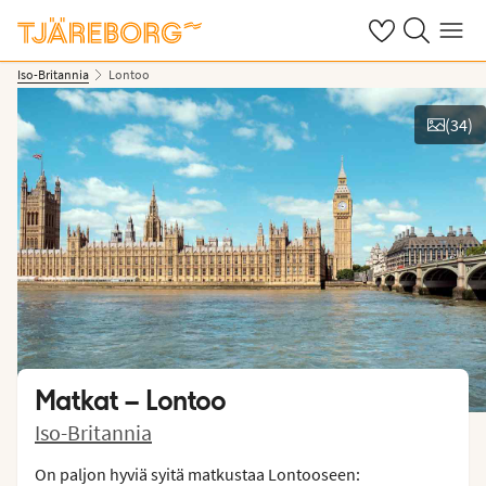
Omat suosikkiho
Haku tjäreborg
Valikko
Iso-Britannia
Lontoo
(
34
)
Näytä kuvia
Matkat –
Lontoo
Iso-Britannia
On paljon hyviä syitä matkustaa Lontooseen: