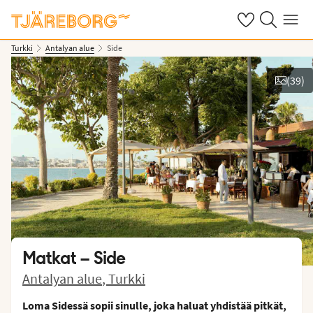
Omat suosikkiho
Haku tjäreborg
Valikko
Turkki
Antalyan alue
Side
(
39
)
Näytä kuvia
Matkat –
Side
Antalyan alue
,
Turkki
Loma Sidessä sopii sinulle, joka haluat yhdistää pitkät,