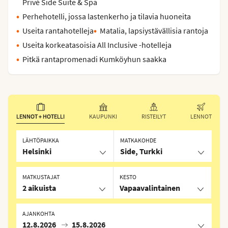
Privé Side Suite & Spa
Perhehotelli, jossa lastenkerho ja tilavia huoneita
Useita rantahotelleja
Matalia, lapsiystävällisia rantoja
Useita korkeatasoisia All Inclusive -hotelleja
Pitkä rantapromenadi Kumköyhun saakka
LENNOT + HOTELLI
KAUPUNKI
RISTEILYT
LENNOT
LÄHTÖPAIKKA
MATKAKOHDE
Helsinki
Side, Turkki
MATKUSTAJAT
KESTO
2 aikuista
Vapaavalintainen
AJANKOHTA
12.8.2026
15.8.2026