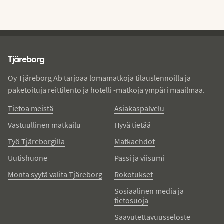
Tjareborg - alatunniste
Tjäreborg
Oy Tjäreborg Ab tarjoaa lomamatkoja tilauslennoilla ja
paketoituja reittilento ja hotelli -matkoja ympäri maailmaa.
Tietoa meistä
Asiakaspalvelu
Vastuullinen matkailu
Hyvä tietää
Työ Tjäreborgilla
Matkaehdot
Uutishuone
Passi ja viisumi
Monta syytä valita Tjäreborg
Rokotukset
Sosiaalinen media ja
tietosuoja
Saavutettavuusseloste