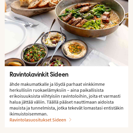
Ravintolavinkit Sideen
ähde makumatkalle ja löydä parhaat vinkkimme
herkullisiin ruokaelämyksiin – aina paikallisista
erikoisuuksista viihtyisiin ravintoloihin, joita et varmasti
halua jättää väliin. Täällä pääset nauttimaan aidoista
mauista ja tunnelmista, jotka tekevät lomastasi entistäkin
ikimuistoisemman.
Ravintolasuositukset Sideen