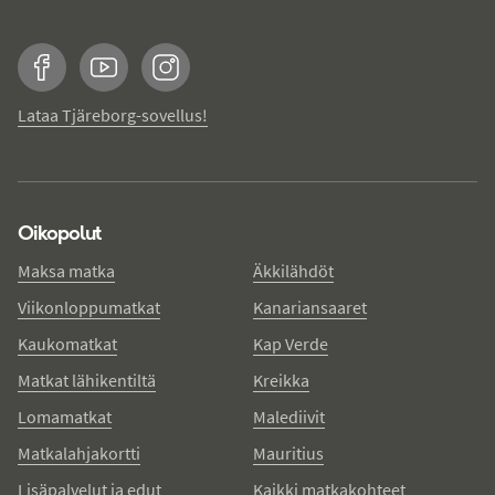
Facebook
YouTube
Instagram
Lataa Tjäreborg-sovellus!
Oikopolut
Maksa matka
Äkkilähdöt
Viikonloppumatkat
Kanariansaaret
Kaukomatkat
Kap Verde
Matkat lähikentiltä
Kreikka
Lomamatkat
Malediivit
Matkalahjakortti
Mauritius
Lisäpalvelut ja edut
Kaikki matkakohteet