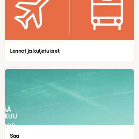
Lennot ja kuljetukset
SÄÄ
LOKUU
30
°
21
°
Sää