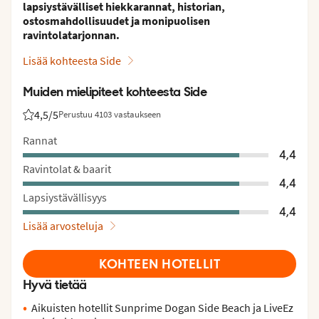
lapsiystävälliset hiekkarannat, historian,
ostosmahdollisuudet ja monipuolisen
ravintolatarjonnan.
Lisää kohteesta Side
Muiden mielipiteet kohteesta Side
4,5
/5
Perustuu 4103 vastaukseen
Asiakkaidemme arviot: 4.5/5
Rannat
4,4
Ravintolat & baarit
4,4
Lapsiystävällisyys
4,4
Lisää arvosteluja
KOHTEEN HOTELLIT
Hyvä tietää
Aikuisten hotellit Sunprime Dogan Side Beach ja LiveEz