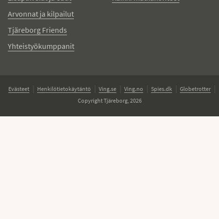
Arvonnat ja kilpailut
Tjäreborg Friends
Yhteistyökumppanit
Evästeet
Henkilötietokäytäntö
Ving.se
Ving.no
Spies.dk
Globetrotter
Copyright Tjäreborg, 2026