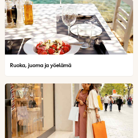
Ruoka, juoma ja yöelämä