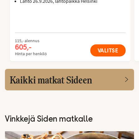
Lähtö 26.9.2026, lähtöpaikka Helsinki
115,- alennus
605,-
VALITSE
Hinta per henkilö
Kaikki matkat Sideen
Vinkkejä Siden matkalle