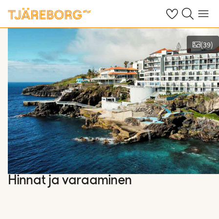
Omat suosikkiho
Haku tjäreborg
Valikko
(
39
)
Kuvat ja videot
Hinnat ja varaaminen