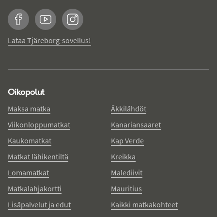
Facebook
YouTube
Instagram
Lataa Tjäreborg-sovellus!
Oikopolut
Maksa matka
Äkkilähdöt
Viikonloppumatkat
Kanariansaaret
Kaukomatkat
Kap Verde
Matkat lähikentiltä
Kreikka
Lomamatkat
Malediivit
Matkalahjakortti
Mauritius
Lisäpalvelut ja edut
Kaikki matkakohteet