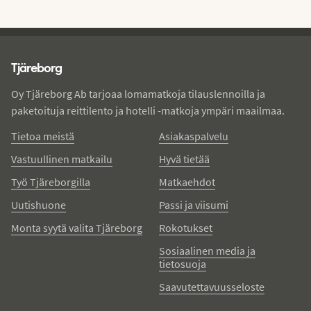
Tjareborg - alatunniste
Tjäreborg
Oy Tjäreborg Ab tarjoaa lomamatkoja tilauslennoilla ja
paketoituja reittilento ja hotelli -matkoja ympäri maailmaa.
Tietoa meistä
Asiakaspalvelu
Vastuullinen matkailu
Hyvä tietää
Työ Tjäreborgilla
Matkaehdot
Uutishuone
Passi ja viisumi
Monta syytä valita Tjäreborg
Rokotukset
Sosiaalinen media ja
tietosuoja
Saavutettavuusseloste