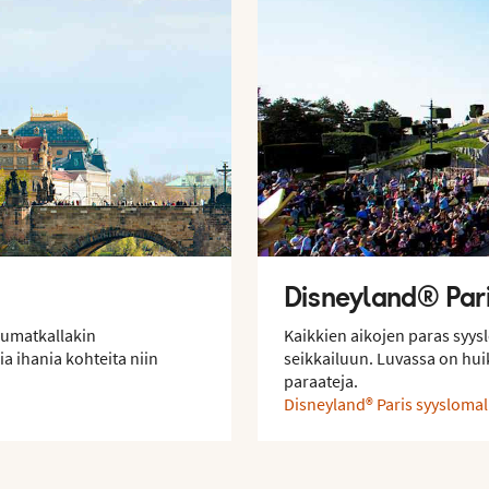
Disneyland® Par
pumatkallakin
Kaikkien aikojen paras syy
 ihania kohteita niin
seikkailuun. Luvassa on huik
paraateja.
Disneyland® Paris syyslomal