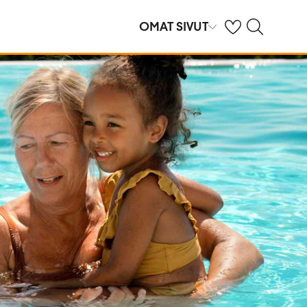
Omat suosikkihote
Haku tjäreborg.f
OMAT SIVUT