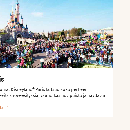
is
sloma! Disneyland® Paris kutsuu koko perheen
eita show-esityksiä, vauhdikas huvipuisto ja näyttäviä
la