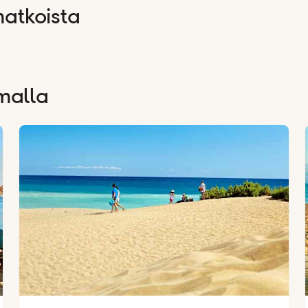
atkoista
malla