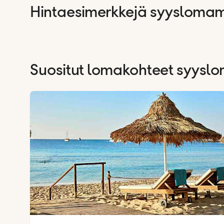
Hintaesimerkkejä syyslomam
Suositut lomakohteet syyslo