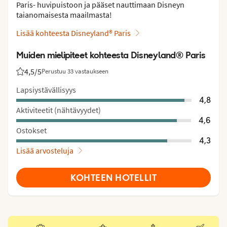
Paris- huvipuistoon ja pääset nauttimaan Disneyn
taianomaisesta maailmasta!
Lisää kohteesta Disneyland® Paris
Muiden mielipiteet kohteesta Disneyland® Paris
4,5
/5
Perustuu 33 vastaukseen
Asiakkaidemme arviot: 4.5/5
Lapsiystävällisyys
4,8
Aktiviteetit (nähtävyydet)
4,6
Ostokset
4,3
Lisää arvosteluja
KOHTEEN HOTELLIT