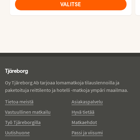
VALITSE
Tjareborg - alatunniste
Tjäreborg
Oy Tjäreborg Ab tarjoaa lomamatkoja tilauslennoilla ja
paketoituja reittilento ja hotelli -matkoja ympäri maailmaa.
Tietoa meistä
Asiakaspalvelu
Vastuullinen matkailu
Hyvä tietää
Työ Tjäreborgilla
Matkaehdot
Uutishuone
Passi ja viisumi