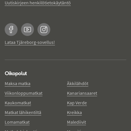
Uutiskirjeen henkilötietokäytäntö
Facebook
YouTube
Instagram
Lataa Tjäreborg-sovellus!
Oikopolut
Maksa matka
Äkkilähdöt
Viikonloppumatkat
Kanariansaaret
Kaukomatkat
Kap Verde
Matkat lähikentiltä
Kreikka
Lomamatkat
Malediivit