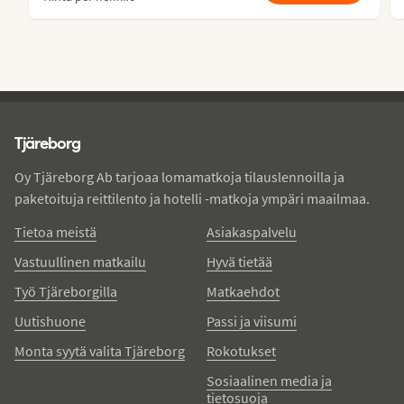
Tjareborg - alatunniste
Tjäreborg
Oy Tjäreborg Ab tarjoaa lomamatkoja tilauslennoilla ja
paketoituja reittilento ja hotelli -matkoja ympäri maailmaa.
Tietoa meistä
Asiakaspalvelu
Vastuullinen matkailu
Hyvä tietää
Työ Tjäreborgilla
Matkaehdot
Uutishuone
Passi ja viisumi
Monta syytä valita Tjäreborg
Rokotukset
Sosiaalinen media ja
tietosuoja