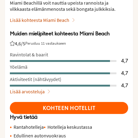
Miami Beachillä voit nauttia upeista rannoista ja
vilkkaasta elämänmenosta sekä bongata julkkiksia.
Lisää kohteesta Miami Beach
Muiden mielipiteet kohteesta Miami Beach
4,6
/5
Perustuu 11 vastaukseen
Asiakkaidemme arviot: 4.6/5
Ravintolat & baarit
4,7
Yöelämä
4,7
Aktiviteetit (nähtävyydet)
4,7
Lisää arvosteluja
KOHTEEN HOTELLIT
Hyvä tietää
Rantahotelleja
Hotelleja keskustassa
Edullinen autonvuokraus