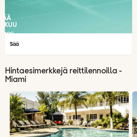
SÄÄ
LOKUU
32
°
24
°
Sää
Hintaesimerkkejä reittilennoilla -
Miami