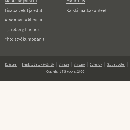
Matkalahjakortti
Mauritius
Lisäpalvelut ja edut
Kaikki matkakohteet
Arvonnat ja kilpailut
Tjäreborg Friends
Yhteistyökumppanit
Evästeet
Henkilötietokäytäntö
Ving.se
Ving.no
Spies.dk
Globetrotter
Copyright Tjäreborg, 2026