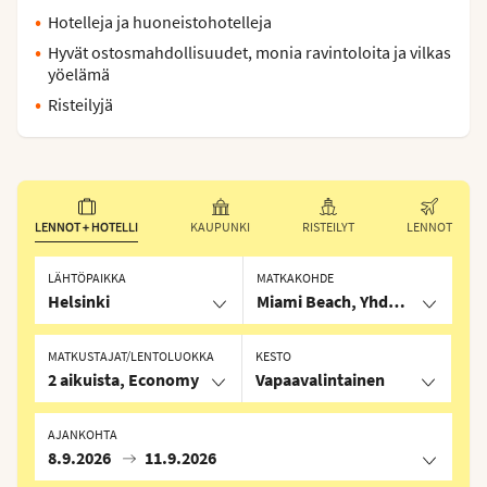
Hotelleja ja huoneistohotelleja
Hyvät ostosmahdollisuudet, monia ravintoloita ja vilkas
yöelämä
Risteilyjä
LENNOT + HOTELLI
KAUPUNKI
RISTEILYT
LENNOT
LÄHTÖPAIKKA
MATKAKOHDE
Helsinki
Miami Beach, Yhdysvallat
MATKUSTAJAT/LENTOLUOKKA
KESTO
2 aikuista, Economy
Vapaavalintainen
AJANKOHTA
8.9.2026
11.9.2026