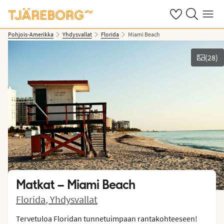
Omat suosikkiho
Haku tjäreborg
Valikko
Pohjois-Amerikka
Yhdysvallat
Florida
Miami Beach
(
28
)
Näytä kuvia
Matkat –
Miami Beach
Florida
,
Yhdysvallat
Tervetuloa Floridan tunnetuimpaan rantakohteeseen!