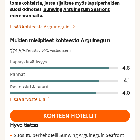
lomakohteista, jossa sijaitsee myös lapsiperheiden
suosikkihotelli
Sunwing Arguineguín Seafront
merenrannalla.
Lisää kohteesta Arguineguín
Muiden mielipiteet kohteesta Arguineguín
4,5
/5
Perustuu 6441 vastaukseen
Asiakkaidemme arviot: 4.5/5
Lapsiystävällisyys
4,6
Rannat
4,1
Ravintolat & baarit
4,0
Lisää arvosteluja
KOHTEEN HOTELLIT
Hyvä tietää
Suosittu perhehotelli Sunwing Arguineguín Seafront