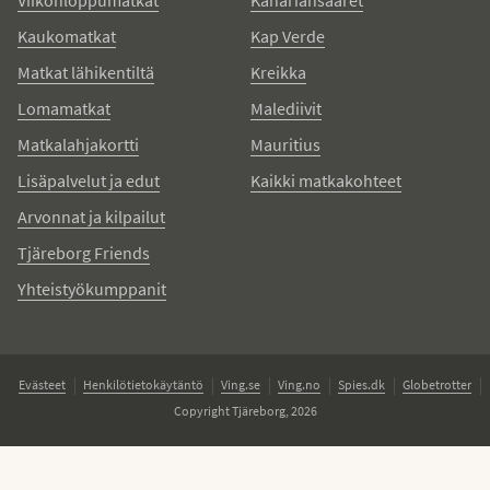
Viikonloppumatkat
Kanariansaaret
Kaukomatkat
Kap Verde
Matkat lähikentiltä
Kreikka
Lomamatkat
Malediivit
Matkalahjakortti
Mauritius
Lisäpalvelut ja edut
Kaikki matkakohteet
Arvonnat ja kilpailut
Tjäreborg Friends
Yhteistyökumppanit
Evästeet
Henkilötietokäytäntö
Ving.se
Ving.no
Spies.dk
Globetrotter
Copyright Tjäreborg, 2026