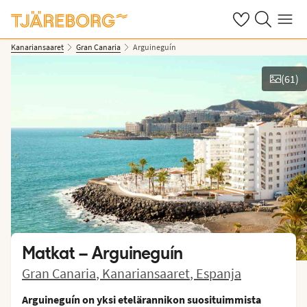
Omat suosikkiho
Haku tjäreborg
Valikko
Kanariansaaret
Gran Canaria
Arguineguín
(
61
)
Näytä kuvia
Matkat –
Arguineguín
Gran Canaria
,
Kanariansaaret
,
Espanja
Arguineguín on yksi etelärannikon suosituimmista