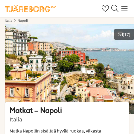
Omat suosikkiho
Haku tjäreborg
Valikko
Italia
Napoli
(
17
)
Näytä kuvia
Matkat –
Napoli
Italia
Matka Napoliin sisältää hyvää ruokaa, vilkasta