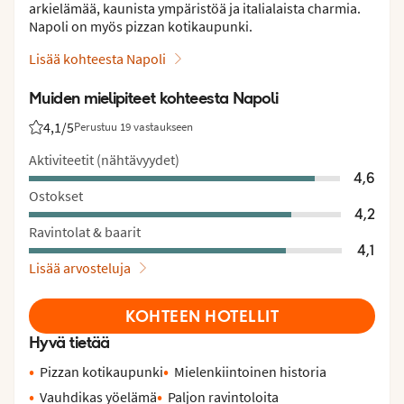
arkielämää, kaunista ympäristöä ja italialaista charmia.
Napoli on myös pizzan kotikaupunki.
Lisää kohteesta Napoli
Muiden mielipiteet kohteesta Napoli
4,1
/5
Perustuu 19 vastaukseen
Asiakkaidemme arviot: 4.1/5
Aktiviteetit (nähtävyydet)
4,6
Ostokset
4,2
Ravintolat & baarit
4,1
Lisää arvosteluja
KOHTEEN HOTELLIT
Hyvä tietää
Pizzan kotikaupunki
Mielenkiintoinen historia
Vauhdikas yöelämä
Paljon ravintoloita