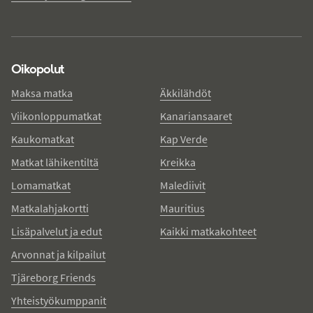
Oikopolut
Maksa matka
Äkkilähdöt
Viikonloppumatkat
Kanariansaaret
Kaukomatkat
Kap Verde
Matkat lähikentiltä
Kreikka
Lomamatkat
Malediivit
Matkalahjakortti
Mauritius
Lisäpalvelut ja edut
Kaikki matkakohteet
Arvonnat ja kilpailut
Tjäreborg Friends
Yhteistyökumppanit