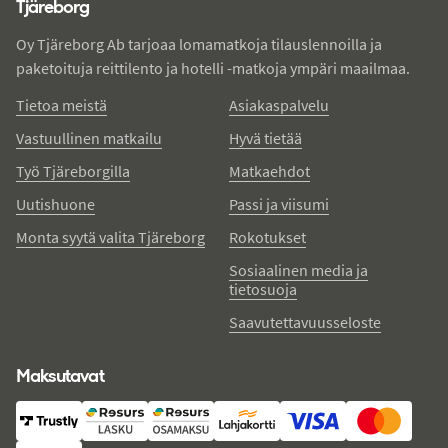
Tjäreborg
Oy Tjäreborg Ab tarjoaa lomamatkoja tilauslennoilla ja
paketoituja reittilento ja hotelli -matkoja ympäri maailmaa.
Tietoa meistä
Asiakaspalvelu
Vastuullinen matkailu
Hyvä tietää
Työ Tjäreborgilla
Matkaehdot
Uutishuone
Passi ja viisumi
Monta syytä valita Tjäreborg
Rokotukset
Sosiaalinen media ja
tietosuoja
Saavutettavuusseloste
Maksutavat