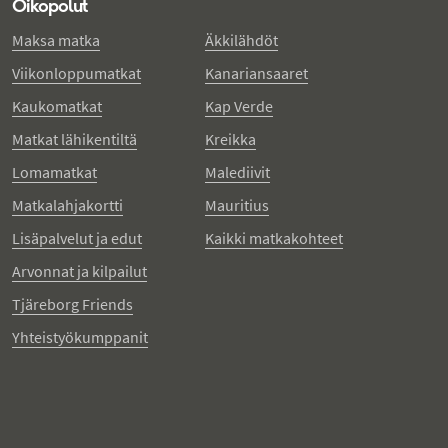
Oikopolut
Maksa matka
Äkkilähdöt
Viikonloppumatkat
Kanariansaaret
Kaukomatkat
Kap Verde
Matkat lähikentiltä
Kreikka
Lomamatkat
Malediivit
Matkalahjakortti
Mauritius
Lisäpalvelut ja edut
Kaikki matkakohteet
Arvonnat ja kilpailut
Tjäreborg Friends
Yhteistyökumppanit