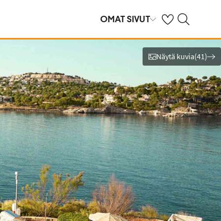
Omat suosikkihote
Haku tjäreborg.f
OMAT SIVUT
Näytä kuvia
(
41
)