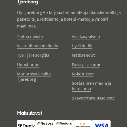
Tjäreborg
Oy Tjäreborg Ab tarjoaa lomamatkoja tilauslennoilla ja
paketoituja reittilento ja hotelli -matkoja ympäri
maailmaa.
Tietoa meistä
Asiakaspalvelu
Vastuullinen matkailu
Hyvä tietää
Työ Tjäreborgilla
Matkaehdot
Uutishuone
Passi ja viisumi
Monta syytä valita
Rokotukset
Tjäreborg
Sosiaalinen media ja
tietosuoja
Saavutettavuusseloste
Maksutavat