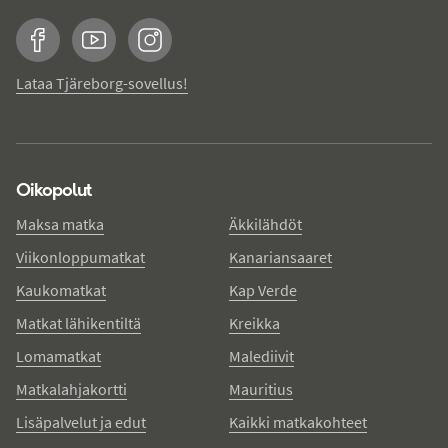
Facebook
YouTube
Instagram
Lataa Tjäreborg-sovellus!
Oikopolut
Maksa matka
Äkkilähdöt
Viikonloppumatkat
Kanariansaaret
Kaukomatkat
Kap Verde
Matkat lähikentiltä
Kreikka
Lomamatkat
Malediivit
Matkalahjakortti
Mauritius
Lisäpalvelut ja edut
Kaikki matkakohteet