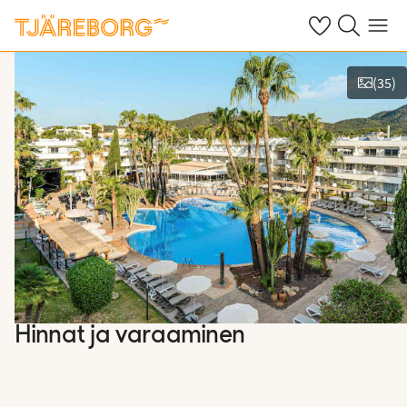
Omat suosikkiho
Haku tjäreborg
Valikko
(
35
)
Näytä kuvia
Hinnat ja varaaminen