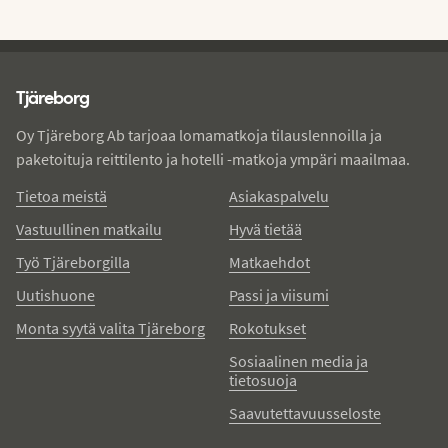
Tjareborg - alatunniste
Tjäreborg
Oy Tjäreborg Ab tarjoaa lomamatkoja tilauslennoilla ja
paketoituja reittilento ja hotelli -matkoja ympäri maailmaa.
Tietoa meistä
Asiakaspalvelu
Vastuullinen matkailu
Hyvä tietää
Työ Tjäreborgilla
Matkaehdot
Uutishuone
Passi ja viisumi
Monta syytä valita Tjäreborg
Rokotukset
Sosiaalinen media ja
tietosuoja
Saavutettavuusseloste