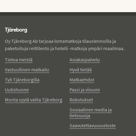
Tjareborg - alatunniste
Tjäreborg
Oy Tjäreborg Ab tarjoaa lomamatkoja tilauslennoilla ja
paketoituja reittilento ja hotelli -matkoja ympäri maailmaa.
Tietoa meistä
Asiakaspalvelu
Vastuullinen matkailu
Hyvä tietää
Työ Tjäreborgilla
Matkaehdot
Uutishuone
Passi ja viisumi
Monta syytä valita Tjäreborg
Rokotukset
Sosiaalinen media ja
tietosuoja
Saavutettavuusseloste