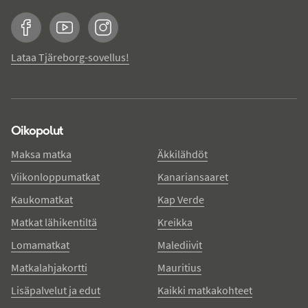
Facebook
YouTube
Instagram
Lataa Tjäreborg-sovellus!
Oikopolut
Maksa matka
Äkkilähdöt
Viikonloppumatkat
Kanariansaaret
Kaukomatkat
Kap Verde
Matkat lähikentiltä
Kreikka
Lomamatkat
Malediivit
Matkalahjakortti
Mauritius
Lisäpalvelut ja edut
Kaikki matkakohteet