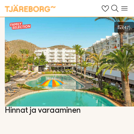
Omat suosikkiho
Haku tjäreborg
Valikko
(
47
)
Kuvat ja videot
Hinnat ja varaaminen