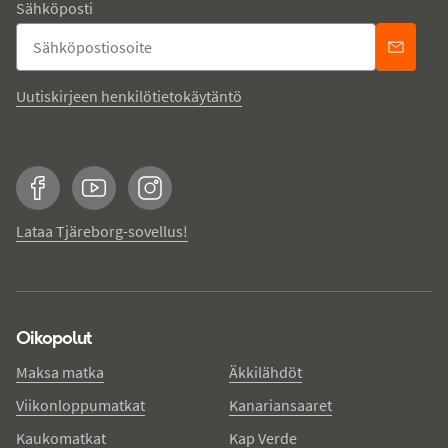
Sähköposti
Uutiskirjeen henkilötietokäytäntö
Facebook
YouTube
Instagram
Lataa Tjäreborg-sovellus!
Oikopolut
Maksa matka
Äkkilähdöt
Viikonloppumatkat
Kanariansaaret
Kaukomatkat
Kap Verde