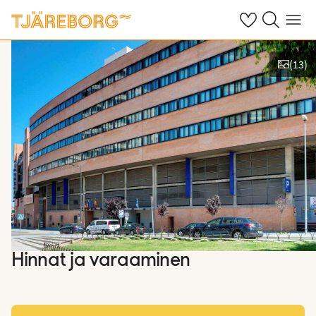
Omat suosikkiho
Haku tjäreborg
Valikko
(
13
)
Näytä kuvia
Hinnat ja varaaminen