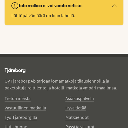
Tätä matkaa ei voi varata netistä.
Lähtöpäivämäärä on liian lähellä.
Tjareborg - alatunniste
Tjäreborg
Oy Tjäreborg Ab tarjoaa lomamatkoja tilauslennoilla ja
paketoituja reittilento ja hotelli -matkoja ympäri maailmaa.
Tietoa meistä
Asiakaspalvelu
Vastuullinen matkailu
Hyvä tietää
Työ Tjäreborgilla
Matkaehdot
Uutishuone
Passi ja viisumi