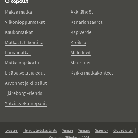
Oikopolut
Maksa matka
Äkkilähdöt
Viikonloppumatkat
Kanariansaaret
Kaukomatkat
Kap Verde
Matkat lähikentiltä
Kreikka
Lomamatkat
Malediivit
Matkalahjakortti
Mauritius
Lisäpalvelut ja edut
Kaikki matkakohteet
Arvonnat ja kilpailut
Tjäreborg Friends
Yhteistyökumppanit
Evästeet
Henkilötietokäytäntö
Ving.se
Ving.no
Spies.dk
Globetrotter
Copyright Tjäreborg, 2026