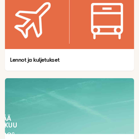
Lennot ja kuljetukset
SÄÄ
LOKUU
30
°