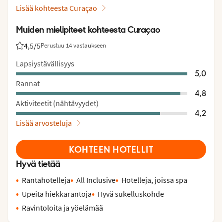
Lisää kohteesta Curaçao
Muiden mielipiteet kohteesta Curaçao
4,5
/5
Perustuu 14 vastaukseen
Asiakkaidemme arviot: 4.5/5
Lapsiystävällisyys
5,0
Rannat
4,8
Aktiviteetit (nähtävyydet)
4,2
Lisää arvosteluja
KOHTEEN HOTELLIT
Hyvä tietää
Rantahotelleja
All Inclusive
Hotelleja, joissa spa
Upeita hiekkarantoja
Hyvä sukelluskohde
Ravintoloita ja yöelämää