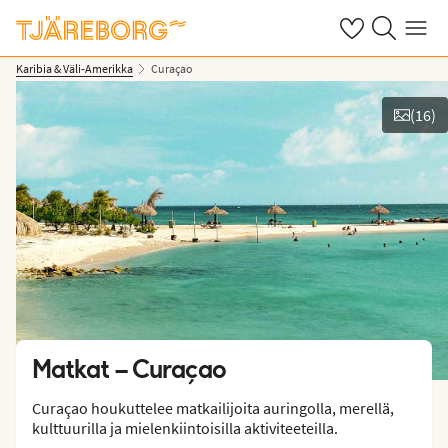
Omat suosikkiho
Haku tjäreborg
Valikko
Karibia & Väli-Amerikka
Curaçao
(
16
)
Näytä kuvia
Matkat –
Curaçao
Curaçao houkuttelee matkailijoita auringolla, merellä,
kulttuurilla ja mielenkiintoisilla aktiviteeteilla.