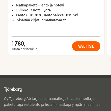
Matkapaketti - lento ja hotelli
1 viikko, 7 hotelliyötä
Lähtö 6.10.2026, lähtöpaikka Helsinki
Sisältää kirjatut matkatavarat
1 780,-
VALITSE
Hinta per henkilö
Tjareborg - alatunniste
Tjäreborg
Oy Tjäreborg Ab tarjoaa lomamatkoja tilauslennoilla ja
paketoituja reittilento ja hotelli -matkoja ympäri maailmaa.