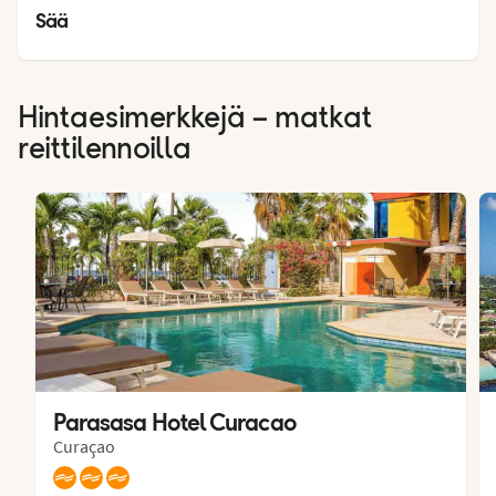
24
°
Sää
Hintaesimerkkejä – matkat
reittilennoilla
Parasasa Hotel Curacao
Curaçao