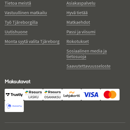
Tietoa meistä
Asiakaspalvelu
Vastuullinen matkailu
Hyvä tietää
Työ Tjäreborgilla
Matkaehdot
Uutishuone
Passi ja viisumi
Monta syytä valita Tjäreborg
Rokotukset
Sosiaalinen media ja
tietosuoja
Saavutettavuusseloste
Maksutavat