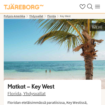
Omat suosikkiho
Haku tjäreborg
Valikko
Pohjois-Amerikka
Yhdysvallat
Florida
Key West
(
10
)
Kuvat ja videot
Matkat –
Key West
Florida
,
Yhdysvallat
Floridan eteläisimmässä paratiisissa, Key Westissä,