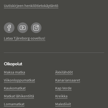
Uutiskirjeen henkilötietokäytäntö
Facebook
YouTube
Instagram
Lataa Tjäreborg-sovellus!
Oikopolut
Maksa matka
Äkkilähdöt
Viikonloppumatkat
Kanariansaaret
Kaukomatkat
Kap Verde
Matkat lähikentiltä
Kreikka
Lomamatkat
Malediivit