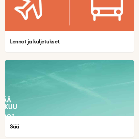
Lennot ja kuljetukset
SÄÄ
LOKUU
29
°
28
°
Sää