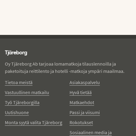
Tjareborg - alatunniste
Tjäreborg
Oy Tjäreborg Ab tarjoaa lomamatkoja tilauslennoilla ja
paketoituja reittilento ja hotelli -matkoja ympäri maailmaa.
Tietoa meistä
Asiakaspalvelu
Vastuullinen matkailu
Hyvä tietää
Työ Tjäreborgilla
Matkaehdot
Uutishuone
Passi ja viisumi
Monta syytä valita Tjäreborg
Rokotukset
Sosiaalinen media ja