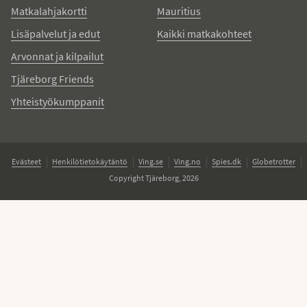
Matkalahjakortti
Mauritius
Lisäpalvelut ja edut
Kaikki matkakohteet
Arvonnat ja kilpailut
Tjäreborg Friends
Yhteistyökumppanit
Evästeet
Henkilötietokäytäntö
Ving.se
Ving.no
Spies.dk
Globetrotter
Copyright Tjäreborg, 2026