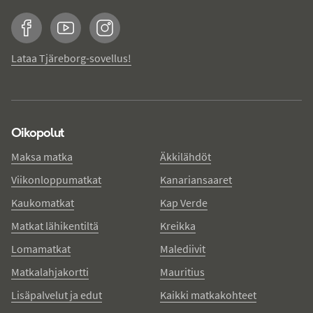
Facebook
YouTube
Instagram
Lataa Tjäreborg-sovellus!
Oikopolut
Maksa matka
Äkkilähdöt
Viikonloppumatkat
Kanariansaaret
Kaukomatkat
Kap Verde
Matkat lähikentiltä
Kreikka
Lomamatkat
Malediivit
Matkalahjakortti
Mauritius
Lisäpalvelut ja edut
Kaikki matkakohteet