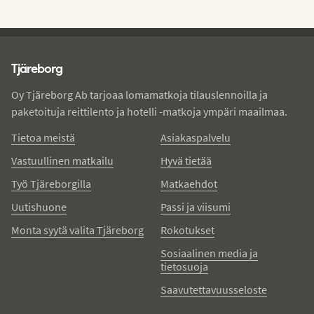
Tjareborg - alatunniste
Tjäreborg
Oy Tjäreborg Ab tarjoaa lomamatkoja tilauslennoilla ja
paketoituja reittilento ja hotelli -matkoja ympäri maailmaa.
Tietoa meistä
Asiakaspalvelu
Vastuullinen matkailu
Hyvä tietää
Työ Tjäreborgilla
Matkaehdot
Uutishuone
Passi ja viisumi
Monta syytä valita Tjäreborg
Rokotukset
Sosiaalinen media ja
tietosuoja
Saavutettavuusseloste