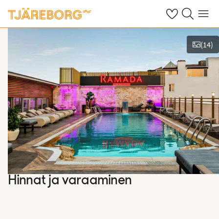
Omat suosikkiho
Haku tjäreborg
Valikko
(
14
)
Näytä kuvia
Hinnat ja varaaminen