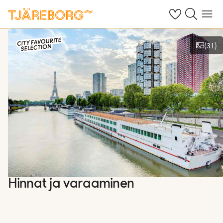
Omat suosikkiho
Haku tjäreborg
Valikko
(
31
)
Näytä kuvia
Hinnat ja varaaminen