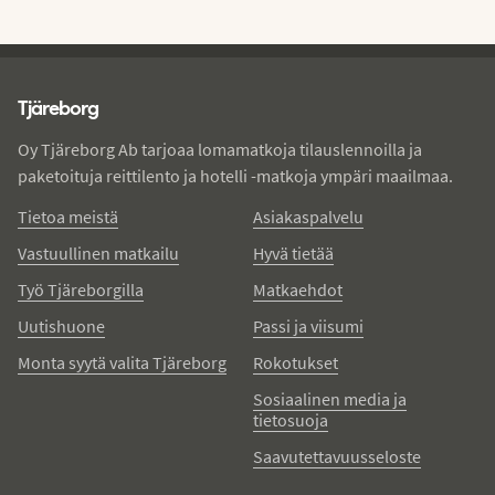
Tjareborg - alatunniste
Tjäreborg
Oy Tjäreborg Ab tarjoaa lomamatkoja tilauslennoilla ja
paketoituja reittilento ja hotelli -matkoja ympäri maailmaa.
Tietoa meistä
Asiakaspalvelu
Vastuullinen matkailu
Hyvä tietää
Työ Tjäreborgilla
Matkaehdot
Uutishuone
Passi ja viisumi
Monta syytä valita Tjäreborg
Rokotukset
Sosiaalinen media ja
tietosuoja
Saavutettavuusseloste