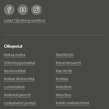
Facebook
YouTube
Instagram
Lataa Tjäreborg-sovellus!
Oikopolut
Maksa matka
Äkkilähdöt
Viikonloppumatkat
Kanariansaaret
Kaukomatkat
Kap Verde
Matkat lähikentiltä
Kreikka
Lomamatkat
Malediivit
Matkalahjakortti
Mauritius
Lisäpalvelut ja edut
Kaikki matkakohteet