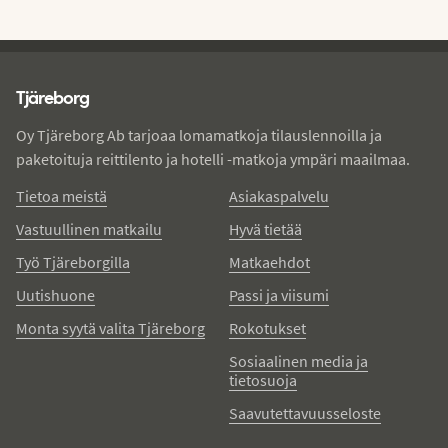
Tjareborg - alatunniste
Tjäreborg
Oy Tjäreborg Ab tarjoaa lomamatkoja tilauslennoilla ja
paketoituja reittilento ja hotelli -matkoja ympäri maailmaa.
Tietoa meistä
Asiakaspalvelu
Vastuullinen matkailu
Hyvä tietää
Työ Tjäreborgilla
Matkaehdot
Uutishuone
Passi ja viisumi
Monta syytä valita Tjäreborg
Rokotukset
Sosiaalinen media ja
tietosuoja
Saavutettavuusseloste