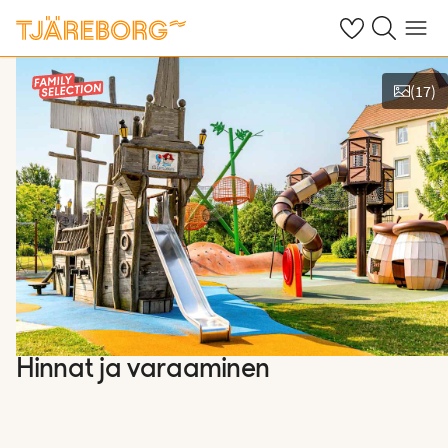
Omat suosikkiho
Haku tjäreborg
Valikko
(
17
)
Näytä kuvia
Hinnat ja varaaminen