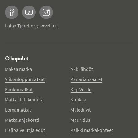
Facebook
YouTube
Instagram
Lataa Tjäreborg-sovellus!
Oikopolut
Maksa matka
Äkkilähdöt
Viikonloppumatkat
Kanariansaaret
Kaukomatkat
Kap Verde
Matkat lähikentiltä
Kreikka
Lomamatkat
Malediivit
Matkalahjakortti
Mauritius
Lisäpalvelut ja edut
Kaikki matkakohteet