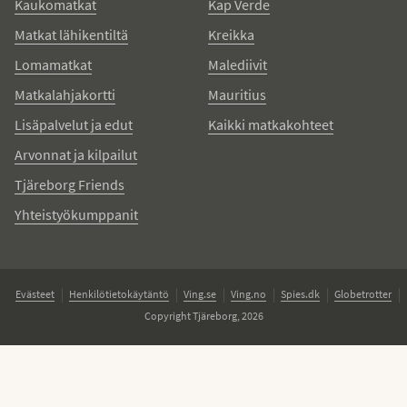
Kaukomatkat
Kap Verde
Matkat lähikentiltä
Kreikka
Lomamatkat
Malediivit
Matkalahjakortti
Mauritius
Lisäpalvelut ja edut
Kaikki matkakohteet
Arvonnat ja kilpailut
Tjäreborg Friends
Yhteistyökumppanit
Evästeet
Henkilötietokäytäntö
Ving.se
Ving.no
Spies.dk
Globetrotter
Copyright Tjäreborg, 2026