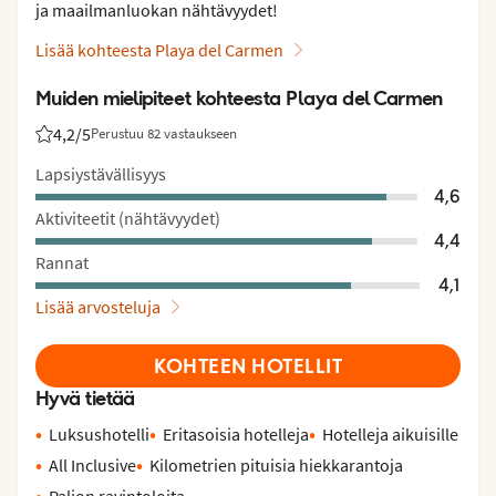
ja maailmanluokan nähtävyydet!
Lisää kohteesta Playa del Carmen
Muiden mielipiteet kohteesta Playa del Carmen
4,2
/5
Perustuu 82 vastaukseen
Asiakkaidemme arviot: 4.2/5
Lapsiystävällisyys
4,6
Aktiviteetit (nähtävyydet)
4,4
Rannat
4,1
Lisää arvosteluja
KOHTEEN HOTELLIT
Hyvä tietää
Luksushotelli
Eritasoisia hotelleja
Hotelleja aikuisille
All Inclusive
Kilometrien pituisia hiekkarantoja
Paljon ravintoloita