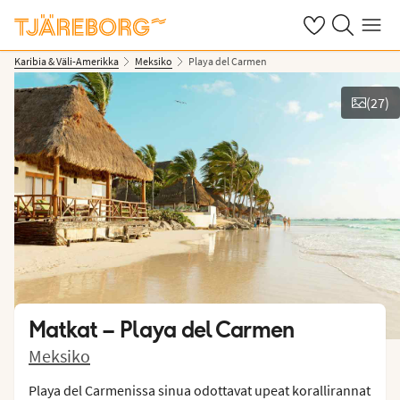
Omat suosikkiho
Haku tjäreborg
Valikko
Karibia & Väli-Amerikka
Meksiko
Playa del Carmen
(
27
)
Näytä kuvia
Matkat –
Playa del Carmen
Meksiko
Playa del Carmenissa sinua odottavat upeat korallirannat