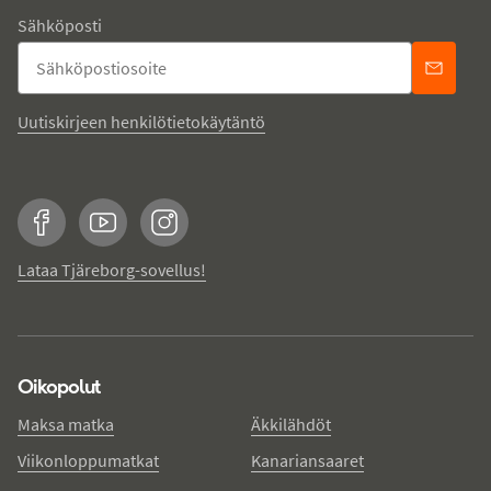
Sähköposti
Uutiskirjeen henkilötietokäytäntö
Facebook
YouTube
Instagram
Lataa Tjäreborg-sovellus!
Oikopolut
Maksa matka
Äkkilähdöt
Viikonloppumatkat
Kanariansaaret