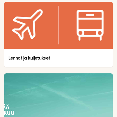
Lennot ja kuljetukset
SÄÄ
LOKUU