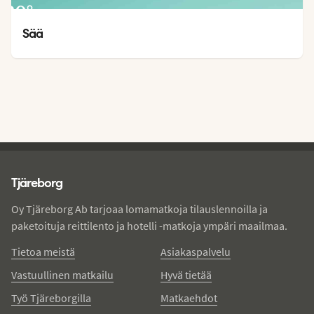
30
°
27
°
Sää
Tjareborg - alatunniste
Tjäreborg
Oy Tjäreborg Ab tarjoaa lomamatkoja tilauslennoilla ja
paketoituja reittilento ja hotelli -matkoja ympäri maailmaa.
Tietoa meistä
Asiakaspalvelu
Vastuullinen matkailu
Hyvä tietää
Työ Tjäreborgilla
Matkaehdot