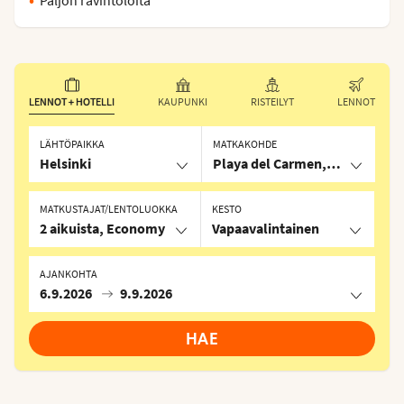
LENNOT + HOTELLI
KAUPUNKI
RISTEILYT
LENNOT
LÄHTÖPAIKKA
MATKAKOHDE
Helsinki
Playa del Carmen, Meksiko
MATKUSTAJAT/LENTOLUOKKA
KESTO
2 aikuista, Economy
Vapaavalintainen
AJANKOHTA
6.9.2026
9.9.2026
HAE