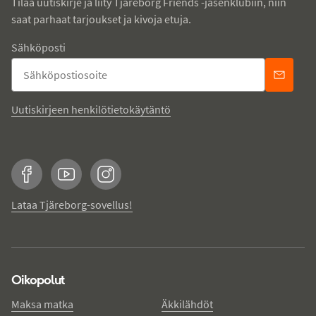
Tilaa uutiskirje ja liity Tjäreborg Friends -jäsenklubiin, niin
saat parhaat tarjoukset ja kivoja etuja.
Sähköposti
Uutiskirjeen henkilötietokäytäntö
Facebook
YouTube
Instagram
Lataa Tjäreborg-sovellus!
Oikopolut
Maksa matka
Äkkilähdöt