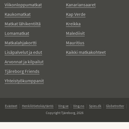
Viikonloppumatkat
Kanariansaaret
Kaukomatkat
Kap Verde
Matkat lähikentiltä
Kreikka
Lomamatkat
Malediivit
Matkalahjakortti
Mauritius
Lisäpalvelut ja edut
Kaikki matkakohteet
Arvonnat ja kilpailut
Tjäreborg Friends
Yhteistyökumppanit
Evästeet
Henkilötietokäytäntö
Ving.se
Ving.no
Spies.dk
Globetrotter
Copyright Tjäreborg, 2026