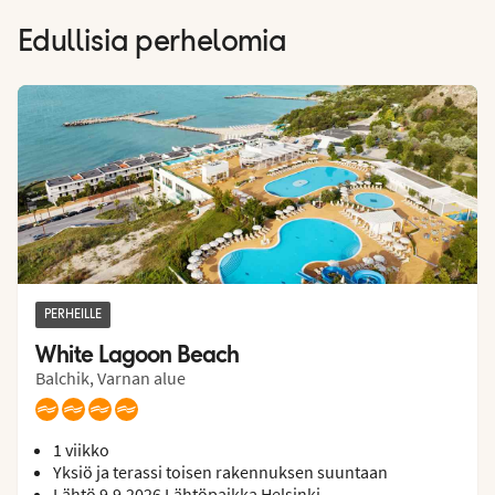
Edullisia perhelomia
Hotels
PERHEILLE
White Lagoon Beach
Balchik, Varnan alue
1 viikko
Yksiö ja terassi toisen rakennuksen suuntaan
Lähtö 9.9.2026 Lähtöpaikka Helsinki