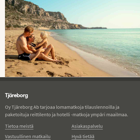
Tjareborg - alatunniste
Tjäreborg
Oy Tjäreborg Ab tarjoaa lomamatkoja tilauslennoilla ja
paketoituja reittilento ja hotelli -matkoja ympäri maailmaa.
Tietoa meistä
Asiakaspalvelu
Vastuullinen matkailu
Hyvä tietää