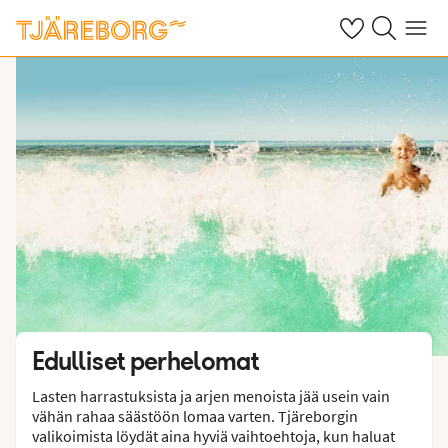
Omat suosikkiho
Haku tjäreborg
Valikko
Edulliset perhelomat
Lasten harrastuksista ja arjen menoista jää usein vain
vähän rahaa säästöön lomaa varten. Tjäreborgin
valikoimista löydät aina hyviä vaihtoehtoja, kun haluat