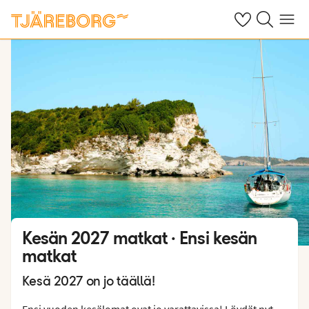
Omat suosikkiho
Haku tjäreborg
Valikko
Kesän 2027 matkat · Ensi kesän
matkat
Kesä 2027 on jo täällä!
Ensi vuoden kesälomat ovat jo varattavissa! Löydät nyt