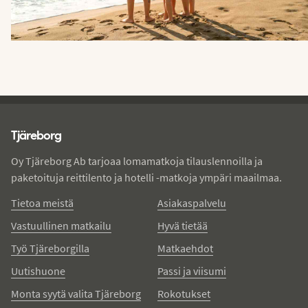
Tjareborg - alatunniste
Tjäreborg
Oy Tjäreborg Ab tarjoaa lomamatkoja tilauslennoilla ja
paketoituja reittilento ja hotelli -matkoja ympäri maailmaa.
Tietoa meistä
Asiakaspalvelu
Vastuullinen matkailu
Hyvä tietää
Työ Tjäreborgilla
Matkaehdot
Uutishuone
Passi ja viisumi
Monta syytä valita Tjäreborg
Rokotukset