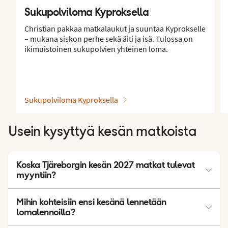
Sukupolviloma Kyproksella
Christian pakkaa matkalaukut ja suuntaa Kyprokselle
– mukana siskon perhe sekä äiti ja isä. Tulossa on
ikimuistoinen sukupolvien yhteinen loma.
Sukupolviloma Kyproksella
Usein kysyttyä kesän matkoista
Koska Tjäreborgin kesän 2027 matkat tulevat
myyntiin?
Varata voit vaikka heti! Voit varata tällä sivulla näkyviä
Mihin kohteisiin ensi kesänä lennetään
matkakohteita ja hotelleja. Lisää matkakohteita ja hotelleja
lomalennoilla?
lisätään jatkuvasti kesän, syksyn ja talven aikana.