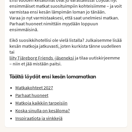
ensimmäiset matkat suosituimpiin kohteisiimme – ja voit
varmistaa ensi kesän lämpimän loman jo tänään.
Varaa jo nyt varmistaaksesi, että saat unelmiesi matkan.
Parhaat huoneet nimittäin myydään loppuun
ensimmäisinä.
Eikö suosikkihotellisi ole vielä listalla? Julkaisemme lisää
kesän matkoja jatkuvasti, joten kurkista tänne uudelleen
tai
liity Tjäreborg Friends -jäseneksi
ja tilaa uutiskirjeemme
– niin et jää mistään paitsi.
Täältä löydät ensi kesän lomamatkan
Matkakohteet 2027
Parhaat huoneet
Matkoja kaikkiin tarpeisiin
Koska sinulla on kesäloma?
Inspiraatiota ja vinkkejä