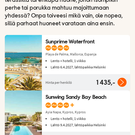
terassilta tai ehkäpä huone, johon isompikin
perhe tai porukka mahtuu majoittumaan
yhdessä? Onpa toiveesi mikä vain, ole nopea,
sillä parhaat huoneet varataan aina ensin.
Sunprime Waterfront
Playa de Palma, Mallorca, Espanja
Lento + hotelli, 1 viikko
Lähtö 6.4.2027, lähtöpaikka Helsinki
1 435,-
Hinta per henkilö
Sunwing Sandy Bay Beach
+
Ayia Napa, Kypros, Kypros
Lento + hotelli, 1 viikko
Lähtö 9.4.2027, lähtöpaikka Helsinki