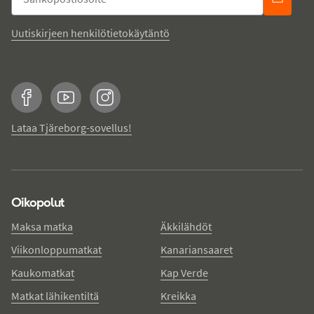
Uutiskirjeen henkilötietokäytäntö
Facebook
YouTube
Instagram
Lataa Tjäreborg-sovellus!
Oikopolut
Maksa matka
Äkkilähdöt
Viikonloppumatkat
Kanariansaaret
Kaukomatkat
Kap Verde
Matkat lähikentiltä
Kreikka