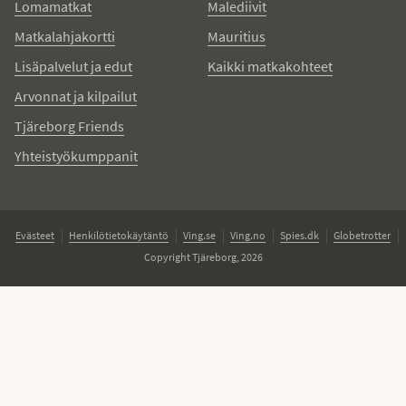
Lomamatkat
Malediivit
Matkalahjakortti
Mauritius
Lisäpalvelut ja edut
Kaikki matkakohteet
Arvonnat ja kilpailut
Tjäreborg Friends
Yhteistyökumppanit
Evästeet
Henkilötietokäytäntö
Ving.se
Ving.no
Spies.dk
Globetrotter
Copyright Tjäreborg, 2026