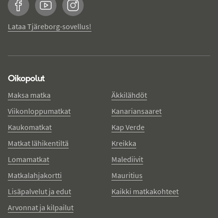
Facebook
YouTube
Instagram
Lataa Tjäreborg-sovellus!
Oikopolut
Maksa matka
Äkkilähdöt
Viikonloppumatkat
Kanariansaaret
Kaukomatkat
Kap Verde
Matkat lähikentiltä
Kreikka
Lomamatkat
Malediivit
Matkalahjakortti
Mauritius
Lisäpalvelut ja edut
Kaikki matkakohteet
Arvonnat ja kilpailut