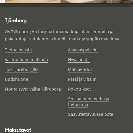
Tjareborg - alatunniste
Tjäreborg
Oy Tjäreborg Ab tarjoaa lomamatkoja tilauslennoilla ja
paketoituja reittilento ja hotelli -matkoja ympäri maailmaa.
Tietoa meistä
Asiakaspalvelu
Vastuullinen matkailu
Hyvä tietää
Työ Tjäreborgilla
Matkaehdot
Uutishuone
Passi ja viisumi
Monta syytä valita Tjäreborg
Rokotukset
Sosiaalinen media ja
tietosuoja
Saavutettavuusseloste
Maksutavat