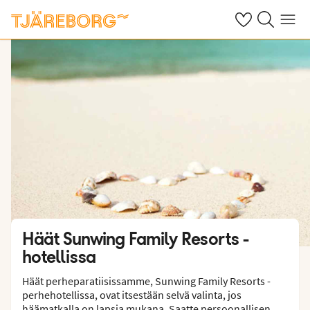
Omat suosikkiho
Haku tjäreborg
Valikko
Häät Sunwing Family Resorts -
hotellissa
Häät perheparatiisissamme, Sunwing Family Resorts -
perhehotellissa, ovat itsestään selvä valinta, jos
häämatkalla on lapsia mukana. Saatte persoonallisen