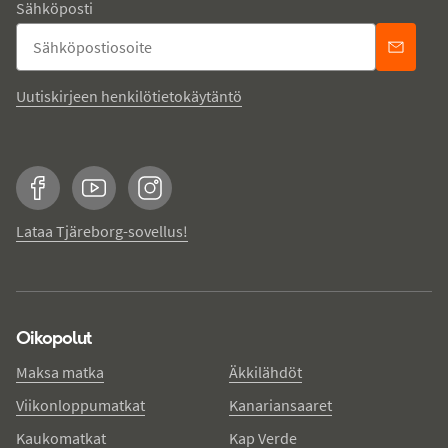
Sähköposti
Uutiskirjeen henkilötietokäytäntö
Facebook
YouTube
Instagram
Lataa Tjäreborg-sovellus!
Oikopolut
Maksa matka
Äkkilähdöt
Viikonloppumatkat
Kanariansaaret
Kaukomatkat
Kap Verde