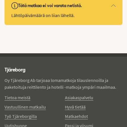
Tätä matkaa ei voi varata netistä.
Lähtöpäivämäärä on liian lähellä.
Tjareborg - alatunniste
Tjäreborg
Oy Tjäreborg Ab tarjoaa lomamatkoja tilauslennoilla ja
paketoituja reittilento ja hotelli -matkoja ympäri maailmaa.
Tietoa meistä
Asiakaspalvelu
Vastuullinen matkailu
Hyvä tietää
Työ Tjäreborgilla
Matkaehdot
Uutishuone
Passi ja viisumi