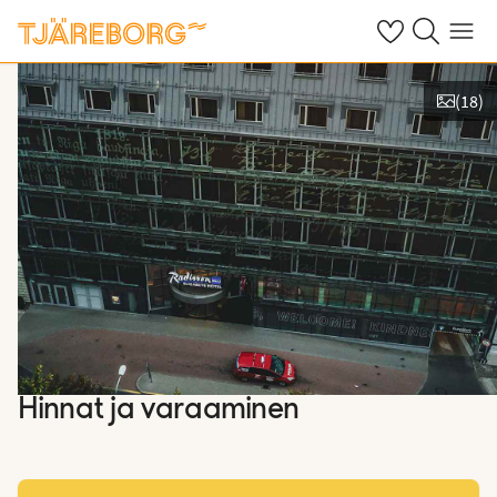
Omat suosikkiho
Haku tjäreborg
Valikko
(
18
)
Näytä kuvia
Hinnat ja varaaminen