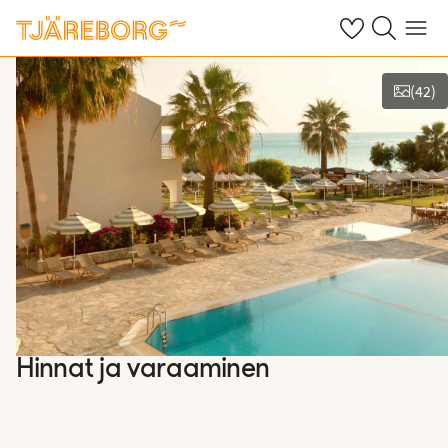
Omat suosikkiho
Haku tjäreborg
Valikko
(
42
)
Kuvat ja videot
Hinnat ja varaaminen