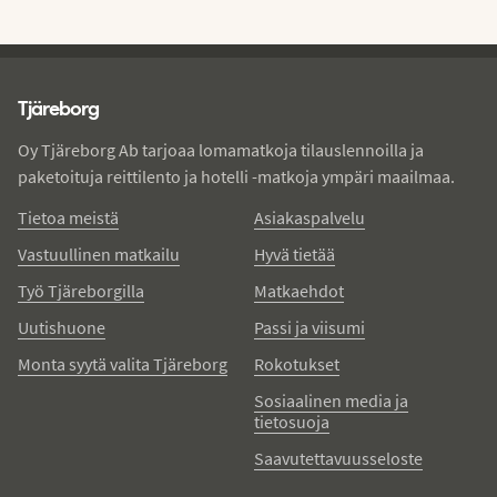
Tjareborg - alatunniste
Tjäreborg
Oy Tjäreborg Ab tarjoaa lomamatkoja tilauslennoilla ja
paketoituja reittilento ja hotelli -matkoja ympäri maailmaa.
Tietoa meistä
Asiakaspalvelu
Vastuullinen matkailu
Hyvä tietää
Työ Tjäreborgilla
Matkaehdot
Uutishuone
Passi ja viisumi
Monta syytä valita Tjäreborg
Rokotukset
Sosiaalinen media ja
tietosuoja
Saavutettavuusseloste