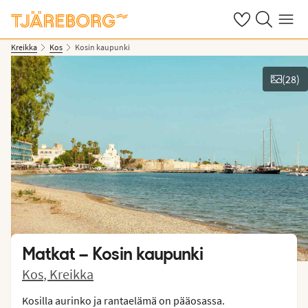
Omat suosikkiho
Haku tjäreborg
Valikko
Kreikka
Kos
Kosin kaupunki
(
28
)
Näytä kuvia
Matkat –
Kosin kaupunki
Kos
,
Kreikka
Kosilla aurinko ja rantaelämä on pääosassa.