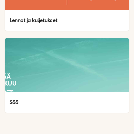
Lennot ja kuljetukset
SÄÄ
LOKUU
27
°
24
°
Sää