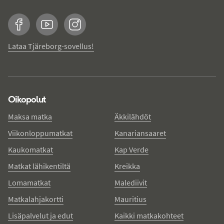
Facebook
YouTube
Instagram
Lataa Tjäreborg-sovellus!
Oikopolut
Maksa matka
Äkkilähdöt
Viikonloppumatkat
Kanariansaaret
Kaukomatkat
Kap Verde
Matkat lähikentiltä
Kreikka
Lomamatkat
Malediivit
Matkalahjakortti
Mauritius
Lisäpalvelut ja edut
Kaikki matkakohteet