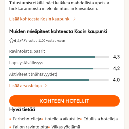
Tutustumisretkillä näet kaikkea mahdollista upeista
hiekkarannoista mielenkiintoisiin kaivauksiin.
Lisää kohteesta Kosin kaupunki
Muiden mielipiteet kohteesta Kosin kaupunki
4,4
/5
Perustuu 1100 vastaukseen
Asiakkaidemme arviot: 4.4/5
Ravintolat & baarit
4,3
Lapsiystävällisyys
4,2
Aktiviteetit (nähtävyydet)
4,0
Lisää arvosteluja
KOHTEEN HOTELLIT
Hyvä tietää
Perhehotelleja
Hotelleja aikuisille
Edullisia hotelleja
Paljon ravintoloita
Vilkas yöelämä