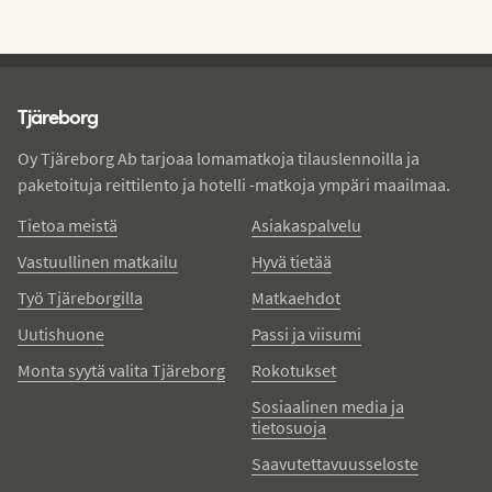
Tjareborg - alatunniste
Tjäreborg
Oy Tjäreborg Ab tarjoaa lomamatkoja tilauslennoilla ja
paketoituja reittilento ja hotelli -matkoja ympäri maailmaa.
Tietoa meistä
Asiakaspalvelu
Vastuullinen matkailu
Hyvä tietää
Työ Tjäreborgilla
Matkaehdot
Uutishuone
Passi ja viisumi
Monta syytä valita Tjäreborg
Rokotukset
Sosiaalinen media ja
tietosuoja
Saavutettavuusseloste