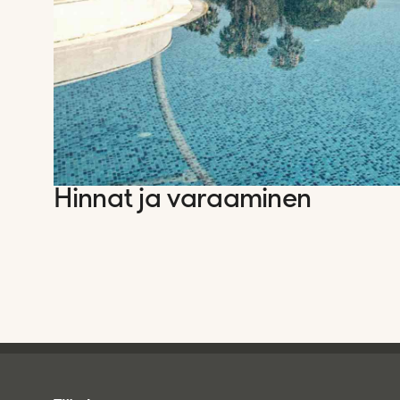
Hinnat ja varaaminen
Tjareborg - alatunniste