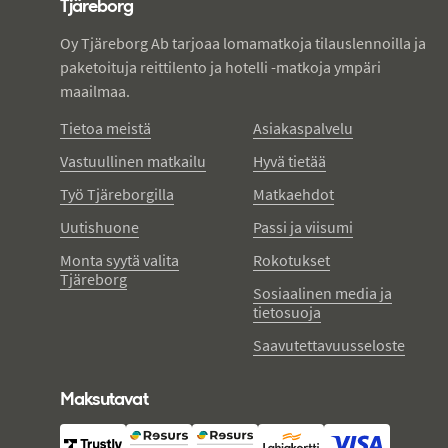
Tjäreborg
Oy Tjäreborg Ab tarjoaa lomamatkoja tilauslennoilla ja
paketoituja reittilento ja hotelli -matkoja ympäri
maailmaa.
Tietoa meistä
Asiakaspalvelu
Vastuullinen matkailu
Hyvä tietää
Työ Tjäreborgilla
Matkaehdot
Uutishuone
Passi ja viisumi
Monta syytä valita
Rokotukset
Tjäreborg
Sosiaalinen media ja
tietosuoja
Saavutettavuusseloste
Maksutavat