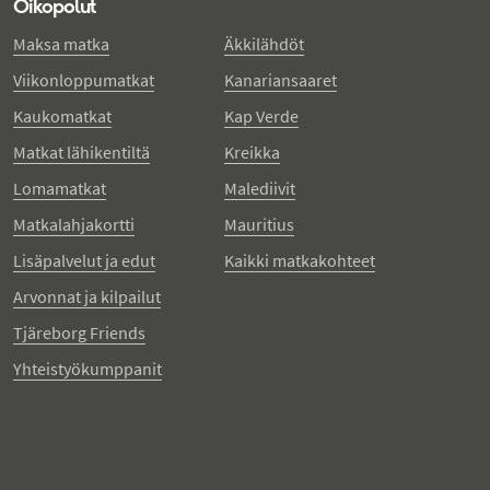
Oikopolut
Maksa matka
Äkkilähdöt
Viikonloppumatkat
Kanariansaaret
Kaukomatkat
Kap Verde
Matkat lähikentiltä
Kreikka
Lomamatkat
Malediivit
Matkalahjakortti
Mauritius
Lisäpalvelut ja edut
Kaikki matkakohteet
Arvonnat ja kilpailut
Tjäreborg Friends
Yhteistyökumppanit