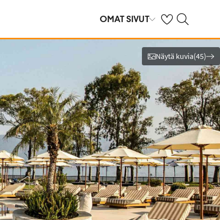
Omat suosikkihote
Haku tjäreborg.f
OMAT SIVUT
Näytä kuvia
(
45
)