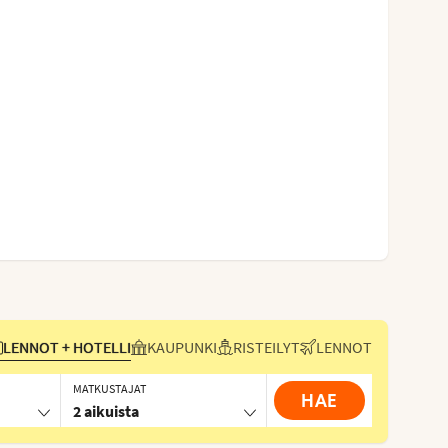
LENNOT + HOTELLI
KAUPUNKI
RISTEILYT
LENNOT
MATKUSTAJAT
HAE
2 aikuista