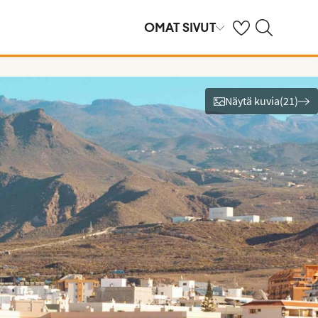
Omat suosikkihote
Haku tjäreborg.f
OMAT SIVUT
Näytä kuvia
(
21
)