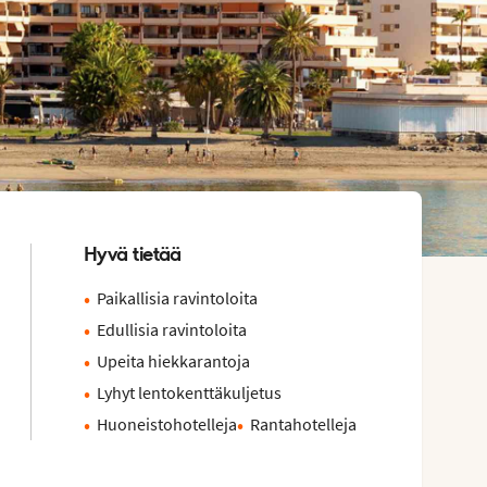
Hyvä tietää
Paikallisia ravintoloita
Edullisia ravintoloita
Upeita hiekkarantoja
Lyhyt lentokenttäkuljetus
Huoneistohotelleja
Rantahotelleja