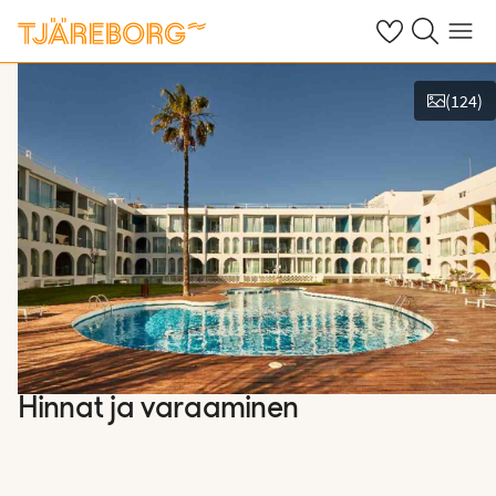
Omat suosikkiho
Haku tjäreborg
Valikko
(
124
)
Näytä kuvia
Hinnat ja varaaminen