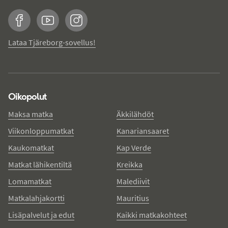
Facebook
YouTube
Instagram
Lataa Tjäreborg-sovellus!
Oikopolut
Maksa matka
Äkkilähdöt
Viikonloppumatkat
Kanariansaaret
Kaukomatkat
Kap Verde
Matkat lähikentiltä
Kreikka
Lomamatkat
Malediivit
Matkalahjakortti
Mauritius
Lisäpalvelut ja edut
Kaikki matkakohteet