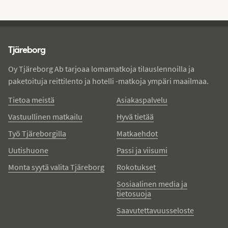
Tjareborg - alatunniste
Tjäreborg
Oy Tjäreborg Ab tarjoaa lomamatkoja tilauslennoilla ja
paketoituja reittilento ja hotelli -matkoja ympäri maailmaa.
Tietoa meistä
Asiakaspalvelu
Vastuullinen matkailu
Hyvä tietää
Työ Tjäreborgilla
Matkaehdot
Uutishuone
Passi ja viisumi
Monta syytä valita Tjäreborg
Rokotukset
Sosiaalinen media ja
tietosuoja
Saavutettavuusseloste