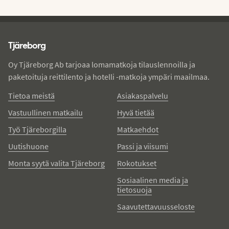
Tjareborg - alatunniste
Tjäreborg
Oy Tjäreborg Ab tarjoaa lomamatkoja tilauslennoilla ja
paketoituja reittilento ja hotelli -matkoja ympäri maailmaa.
Tietoa meistä
Asiakaspalvelu
Vastuullinen matkailu
Hyvä tietää
Työ Tjäreborgilla
Matkaehdot
Uutishuone
Passi ja viisumi
Monta syytä valita Tjäreborg
Rokotukset
Sosiaalinen media ja
tietosuoja
Saavutettavuusseloste