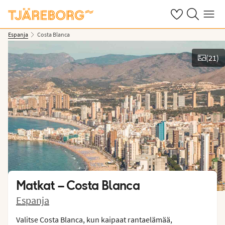
Omat suosikkiho
Haku tjäreborg
Valikko
Espanja
Costa Blanca
(
21
)
Näytä kuvia
Matkat –
Costa Blanca
Espanja
Valitse Costa Blanca, kun kaipaat rantaelämää,