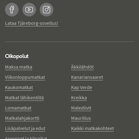
Facebook
YouTube
Instagram
Lataa Tjäreborg-sovellus!
Oikopolut
Maksa matka
Äkkilähdöt
Viikonloppumatkat
Kanariansaaret
Kaukomatkat
Kap Verde
Matkat lähikentiltä
Kreikka
Lomamatkat
Malediivit
Matkalahjakortti
Mauritius
Lisäpalvelut ja edut
Kaikki matkakohteet
Arvonnat ja kilpailut