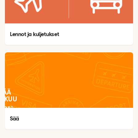
Lennot ja kuljetukset
SÄÄ
LOKUU
31
°
22
°
Sää