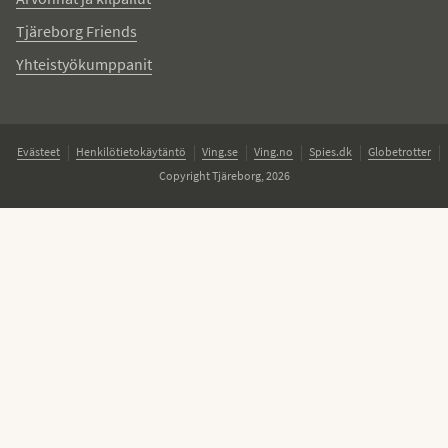
Tjäreborg Friends
Yhteistyökumppanit
Evästeet
Henkilötietokäytäntö
Ving.se
Ving.no
Spies.dk
Globetrotter
Copyright Tjäreborg, 2026