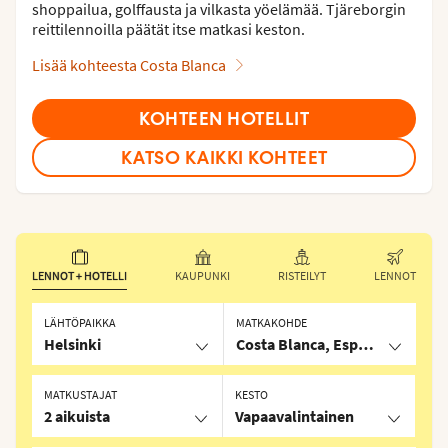
shoppailua, golffausta ja vilkasta yöelämää. Tjäreborgin
reittilennoilla päätät itse matkasi keston.
Lisää kohteesta Costa Blanca
KOHTEEN HOTELLIT
KATSO KAIKKI KOHTEET
LENNOT + HOTELLI
KAUPUNKI
RISTEILYT
LENNOT
LÄHTÖPAIKKA
MATKAKOHDE
Helsinki
Costa Blanca, Espanja
MATKUSTAJAT
KESTO
2 aikuista
Vapaavalintainen